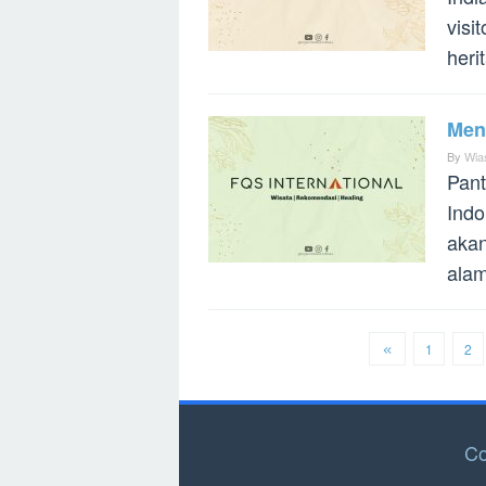
visi
heri
Men
By
Wia
Pant
Indo
akan
alam
1
2
Co