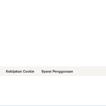
Kebijakan Cookie
Syarat Penggunaan