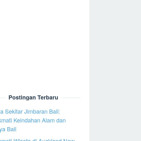
Postingan Terbaru
a Sekitar Jimbaran Bali:
kmati Keindahan Alam dan
a Bali
mati Wisata di Auckland New