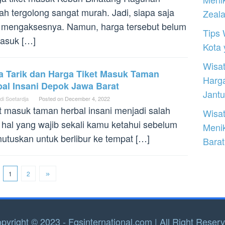
ah tergolong sangat murah. Jadi, siapa saja
Zeal
 mengaksesnya. Namun, harga tersebut belum
Tips 
asuk […]
Kota
Wisat
a Tarik dan Harga Tiket Masuk Taman
Harg
bal Insani Depok Jawa Barat
Jantu
di Soetardja
Posted on
December 4, 2022
t masuk taman herbal insani menjadi salah
Wisat
 hal yang wajib sekali kamu ketahui sebelum
Meni
tuskan untuk berlibur ke tempat […]
Barat
1
2
pyright © 2023 - Fqsinternational.com | All Right Reser