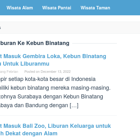
Wisata Alam
Wisata Pantai
Wisata Taman
G
iburan Ke Kebun Binatang
et Masuk Gembira Loka, Kebun Binatang
u Untuk Liburanmu
ang Febrian
Posted on
December 13, 2022
ir setiap kota-kota besar di Indonesia
liki kebun binatang mereka masing-masing.
tohnya Surabaya dengan Kebun Binatang
abaya dan Bandung dengan […]
t Masuk Bali Zoo, Liburan Keluarga untuk
ih Dekat dengan Alam