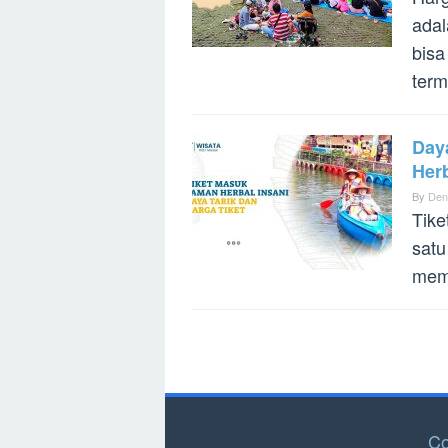
adal
bisa
term
Day
Her
By
Den
Tike
satu
memu
Co