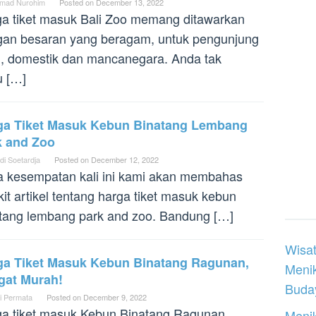
mad Nurohim
Posted on
December 13, 2022
a tiket masuk Bali Zoo memang ditawarkan
an besaran yang beragam, untuk pengunjung
l, domestik dan mancanegara. Anda tak
u […]
ga Tiket Masuk Kebun Binatang Lembang
k and Zoo
di Soetardja
Posted on
December 12, 2022
 kesempatan kali ini kami akan membahas
kit artikel tentang harga tiket masuk kebun
tang lembang park and zoo. Bandung […]
Wisat
ga Tiket Masuk Kebun Binatang Ragunan,
Meni
gat Murah!
Buday
i Permata
Posted on
December 9, 2022
a tiket masuk Kebun Binatang Ragunan
Menik