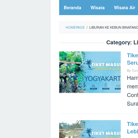
Beranda
Wisata
Wisata Air
HOMEPAGE
/
LIBURAN KE KEBUN BINATAN
Category:
L
Tik
Ser
By
Dan
Hamp
memi
Con
Sur
Tike
Leb