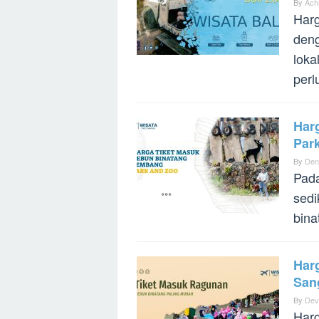
By
Ach
Harg
deng
loka
perl
Har
Par
By
Den
Pada
sedi
bina
Har
San
By
Dev
Harg