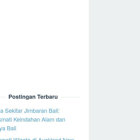
Postingan Terbaru
a Sekitar Jimbaran Bali:
kmati Keindahan Alam dan
a Bali
mati Wisata di Auckland New