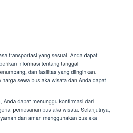
sa transportasi yang sesuai, Anda dapat
ikan informasi tentang tanggal
enumpang, dan fasilitas yang diinginkan.
an harga sewa bus aka wisata dan Anda dapat
 Anda dapat menunggu konfirmasi dari
genai pemesanan bus aka wisata. Selanjutnya,
 nyaman dan aman menggunakan bus aka