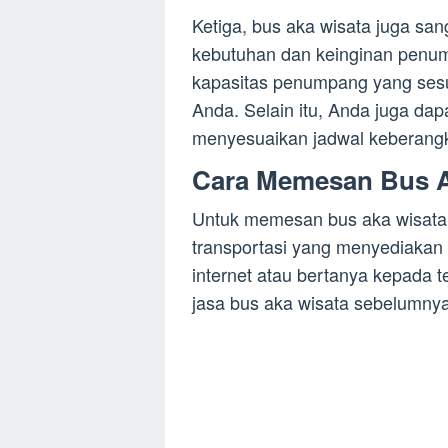
Ketiga, bus aka wisata juga san
kebutuhan dan keinginan pen
kapasitas penumpang yang ses
Anda. Selain itu, Anda juga dap
menyesuaikan jadwal keberangk
Cara Memesan Bus A
Untuk memesan bus aka wisata
transportasi yang menyediakan 
internet atau bertanya kepada
jasa bus aka wisata sebelumnya