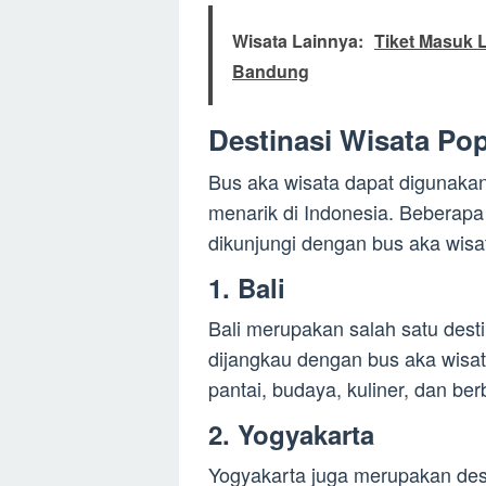
Wisata Lainnya:
Tiket Masuk 
Bandung
Destinasi Wisata Po
Bus aka wisata dapat digunakan
menarik di Indonesia. Beberapa 
dikunjungi dengan bus aka wisat
1. Bali
Bali merupakan salah satu desti
dijangkau dengan bus aka wisat
pantai, budaya, kuliner, dan be
2. Yogyakarta
Yogyakarta juga merupakan dest