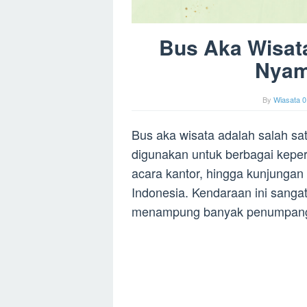
Bus Aka Wisat
Nyam
By
Wiasata 0
Bus aka wisata adalah salah sat
digunakan untuk berbagai keperl
acara kantor, hingga kunjungan 
Indonesia. Kendaraan ini sang
menampung banyak penumpang 