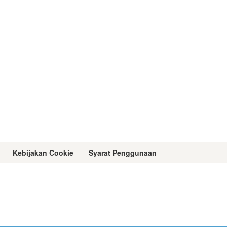
Kebijakan Cookie
Syarat Penggunaan