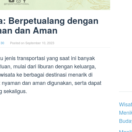
a: Berpetualang dengan
an dan Aman
 30
Posted on
September 10, 2023
u jenis transportasi yang saat ini banyak
uan, mulai dari liburan dengan keluarga,
wisata ke berbagai destinasi menarik di
at nyaman dan aman digunakan, serta dapat
sekaligus.
Wisat
Meni
Buday
Menik