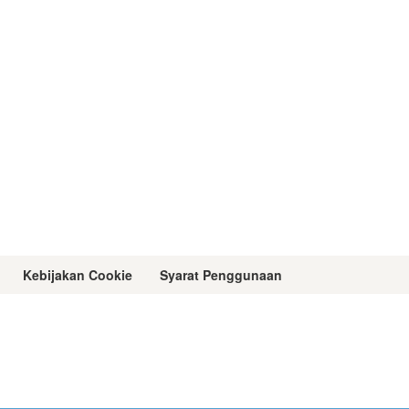
Kebijakan Cookie
Syarat Penggunaan