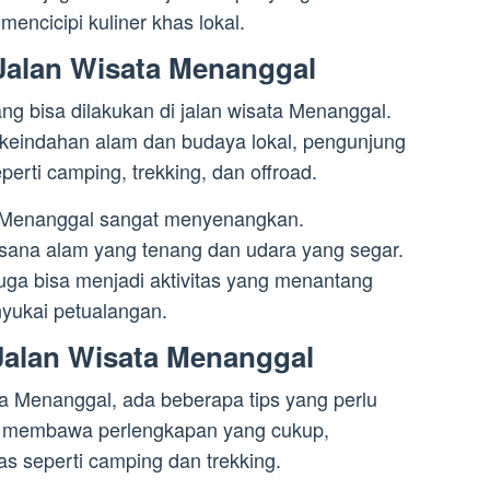
mencicipi kuliner khas lokal.
 Jalan Wisata Menanggal
ng bisa dilakukan di jalan wisata Menanggal.
i keindahan alam dan budaya lokal, pengunjung
perti camping, trekking, dan offroad.
ta Menanggal sangat menyenangkan.
sana alam yang tenang dan udara yang segar.
 juga bisa menjadi aktivitas yang menantang
yukai petualangan.
Jalan Wisata Menanggal
ta Menanggal, ada beberapa tips yang perlu
an membawa perlengkapan yang cukup,
as seperti camping dan trekking.