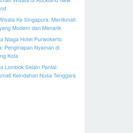
and
Wisata Ke Singapura: Menikmati
 yang Modern dan Menarik
a Niaga Hotel Purwokerto
a: Penginapan Nyaman di
ng Kota
a Lombok Selain Pantai:
kmati Keindahan Nusa Tenggara