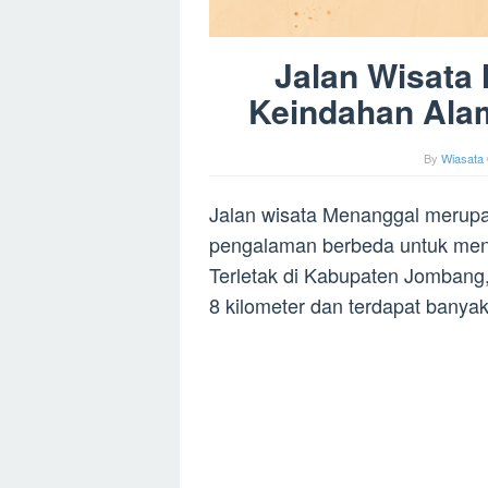
Jalan Wisata
Keindahan Ala
By
Wiasata 
Jalan wisata Menanggal merup
pengalaman berbeda untuk meni
Terletak di Kabupaten Jombang, 
8 kilometer dan terdapat banyak