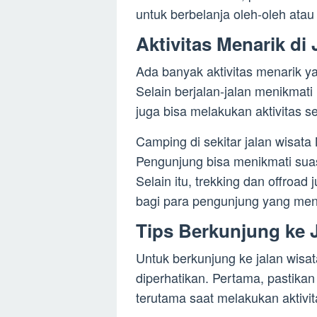
untuk berbelanja oleh-oleh atau 
Aktivitas Menarik di
Ada banyak aktivitas menarik ya
Selain berjalan-jalan menikmat
juga bisa melakukan aktivitas se
Camping di sekitar jalan wisa
Pengunjung bisa menikmati sua
Selain itu, trekking dan offroad
bagi para pengunjung yang men
Tips Berkunjung ke 
Untuk berkunjung ke jalan wisa
diperhatikan. Pertama, pastik
terutama saat melakukan aktivit