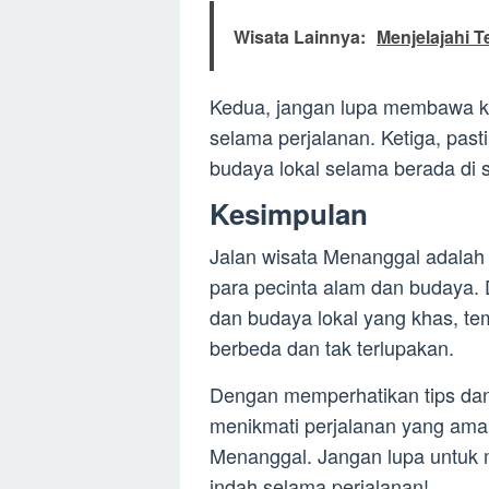
Wisata Lainnya:
Menjelajahi T
Kedua, jangan lupa membawa 
selama perjalanan. Ketiga, pas
budaya lokal selama berada di 
Kesimpulan
Jalan wisata Menanggal adalah 
para pecinta alam dan budaya
dan budaya lokal yang khas, t
berbeda dan tak terlupakan.
Dengan memperhatikan tips dan
menikmati perjalanan yang ama
Menanggal. Jangan lupa untu
indah selama perjalanan!