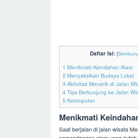
Daftar Isi:
[
Sembuny
1
Menikmati Keindahan Alam
2
Menyaksikan Budaya Lokal
3
Aktivitas Menarik di Jalan W
4
Tips Berkunjung ke Jalan W
5
Kesimpulan
Menikmati Keindaha
Saat berjalan di jalan wisata 
pemandangan alam yang indah. A