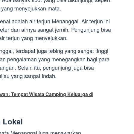
jau yang menyejukkan mata.
enal adalah air terjun Menanggal. Air terjun ini
eter dan airnya sangat jernih. Pengunjung bisa
ir terjun yang menyejukkan.
ggal, terdapat juga tebing yang sangat tinggi
ikan pengalaman yang menegangkan bagi para
ngan. Selain itu, pengunjung juga bisa
ijau yang sangat indah.
an: Tempat Wisata Camping Keluarga di
 Lokal
wisata Menanggal juga menawarkan