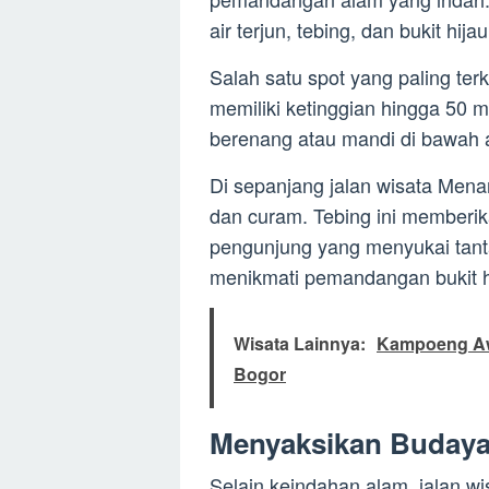
air terjun, tebing, dan bukit hi
Salah satu spot yang paling terk
memiliki ketinggian hingga 50 m
berenang atau mandi di bawah a
Di sepanjang jalan wisata Menan
dan curam. Tebing ini member
pengunjung yang menyukai tanta
menikmati pemandangan bukit h
Wisata Lainnya:
Kampoeng Aw
Bogor
Menyaksikan Budaya
Selain keindahan alam, jalan 