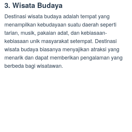
3. Wisata Budaya
Destinasi wisata budaya adalah tempat yang
menampilkan kebudayaan suatu daerah seperti
tarian, musik, pakaian adat, dan kebiasaan-
kebiasaan unik masyarakat setempat. Destinasi
wisata budaya biasanya menyajikan atraksi yang
menarik dan dapat memberikan pengalaman yang
berbeda bagi wisatawan.