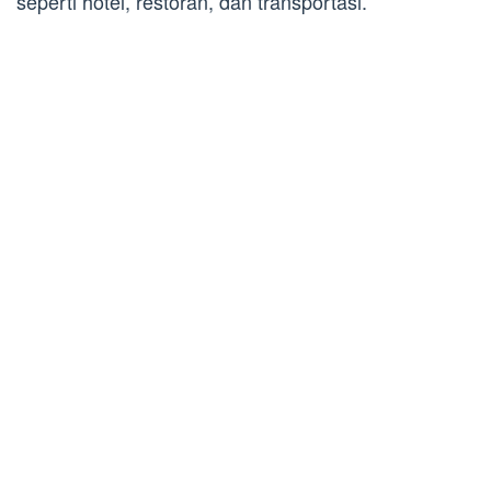
seperti hotel, restoran, dan transportasi.