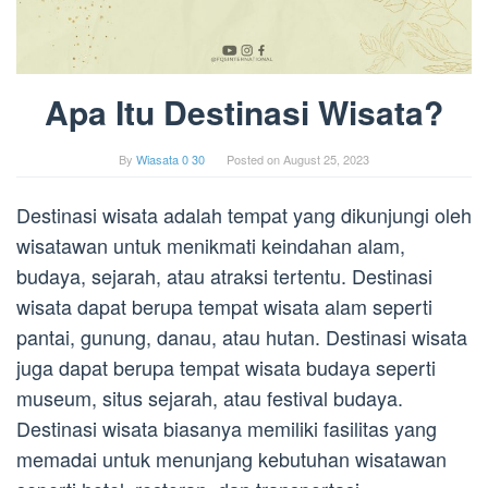
Apa Itu Destinasi Wisata?
By
Wiasata 0 30
Posted on
August 25, 2023
Destinasi wisata adalah tempat yang dikunjungi oleh
wisatawan untuk menikmati keindahan alam,
budaya, sejarah, atau atraksi tertentu. Destinasi
wisata dapat berupa tempat wisata alam seperti
pantai, gunung, danau, atau hutan. Destinasi wisata
juga dapat berupa tempat wisata budaya seperti
museum, situs sejarah, atau festival budaya.
Destinasi wisata biasanya memiliki fasilitas yang
memadai untuk menunjang kebutuhan wisatawan