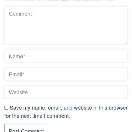
Save my name, email, and website in this browser
for the next time I comment.