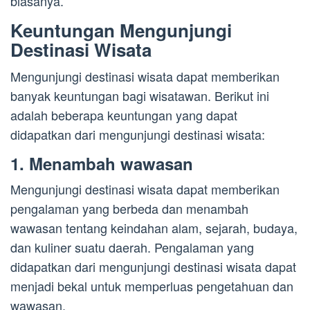
biasanya.
Keuntungan Mengunjungi
Destinasi Wisata
Mengunjungi destinasi wisata dapat memberikan
banyak keuntungan bagi wisatawan. Berikut ini
adalah beberapa keuntungan yang dapat
didapatkan dari mengunjungi destinasi wisata:
1. Menambah wawasan
Mengunjungi destinasi wisata dapat memberikan
pengalaman yang berbeda dan menambah
wawasan tentang keindahan alam, sejarah, budaya,
dan kuliner suatu daerah. Pengalaman yang
didapatkan dari mengunjungi destinasi wisata dapat
menjadi bekal untuk memperluas pengetahuan dan
wawasan.