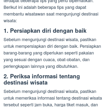
terdapat beberapa tips yang perlu diperhatikan.
Berikut ini adalah beberapa tips yang dapat
membantu wisatawan saat mengunjungi destinasi
wisata:
1. Persiapkan diri dengan baik
Sebelum mengunjungi destinasi wisata, pastikan
untuk mempersiapkan diri dengan baik. Persiapkan
barang-barang yang diperlukan seperti pakaian
yang sesuai dengan cuaca, obat-obatan, dan
perlengkapan lainnya yang dibutuhkan.
2. Periksa informasi tentang
destinasi wisata
Sebelum mengunjungi destinasi wisata, pastikan
untuk memeriksa informasi tentang destinasi wisata
tersebut seperti jam buka, harga tiket masuk, dan