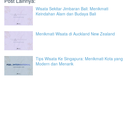
Post Lainnya:
Wisata Sekitar Jimbaran Bali: Menikmati
Keindahan Alam dan Budaya Bali
Menikmati Wisata di Auckland New Zealand
Tips Wisata Ke Singapura: Menikmati Kota yang
Modern dan Menarik