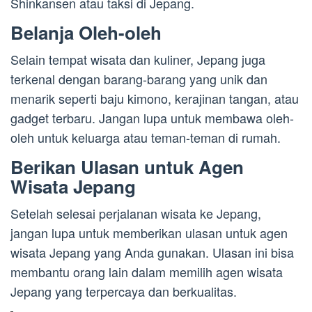
Shinkansen atau taksi di Jepang.
Belanja Oleh-oleh
Selain tempat wisata dan kuliner, Jepang juga
terkenal dengan barang-barang yang unik dan
menarik seperti baju kimono, kerajinan tangan, atau
gadget terbaru. Jangan lupa untuk membawa oleh-
oleh untuk keluarga atau teman-teman di rumah.
Berikan Ulasan untuk Agen
Wisata Jepang
Setelah selesai perjalanan wisata ke Jepang,
jangan lupa untuk memberikan ulasan untuk agen
wisata Jepang yang Anda gunakan. Ulasan ini bisa
membantu orang lain dalam memilih agen wisata
Jepang yang terpercaya dan berkualitas.