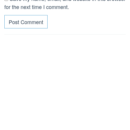
for the next time I comment.