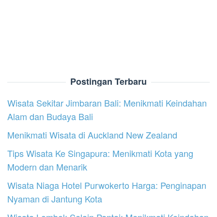
Postingan Terbaru
Wisata Sekitar Jimbaran Bali: Menikmati Keindahan
Alam dan Budaya Bali
Menikmati Wisata di Auckland New Zealand
Tips Wisata Ke Singapura: Menikmati Kota yang
Modern dan Menarik
Wisata Niaga Hotel Purwokerto Harga: Penginapan
Nyaman di Jantung Kota