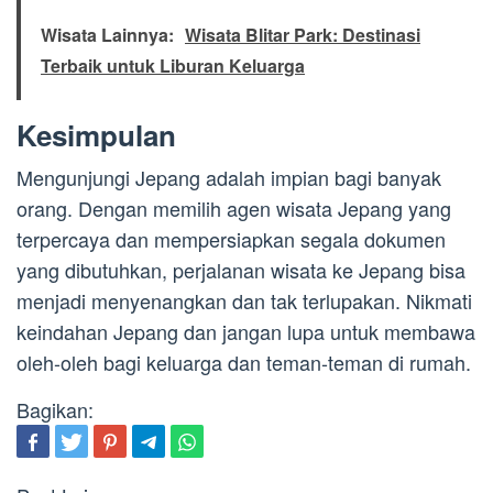
Wisata Lainnya:
Wisata Blitar Park: Destinasi
Terbaik untuk Liburan Keluarga
Kesimpulan
Mengunjungi Jepang adalah impian bagi banyak
orang. Dengan memilih agen wisata Jepang yang
terpercaya dan mempersiapkan segala dokumen
yang dibutuhkan, perjalanan wisata ke Jepang bisa
menjadi menyenangkan dan tak terlupakan. Nikmati
keindahan Jepang dan jangan lupa untuk membawa
oleh-oleh bagi keluarga dan teman-teman di rumah.
Bagikan: