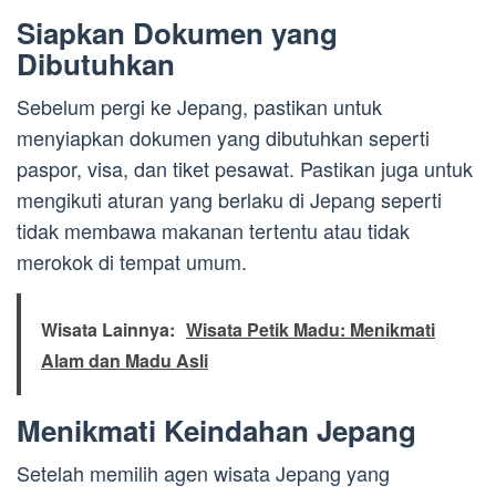
Siapkan Dokumen yang
Dibutuhkan
Sebelum pergi ke Jepang, pastikan untuk
menyiapkan dokumen yang dibutuhkan seperti
paspor, visa, dan tiket pesawat. Pastikan juga untuk
mengikuti aturan yang berlaku di Jepang seperti
tidak membawa makanan tertentu atau tidak
merokok di tempat umum.
Wisata Lainnya:
Wisata Petik Madu: Menikmati
Alam dan Madu Asli
Menikmati Keindahan Jepang
Setelah memilih agen wisata Jepang yang