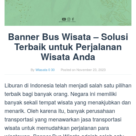
Banner Bus Wisata – Solusi
Terbaik untuk Perjalanan
Wisata Anda
By
Wiasata 0 30
Posted on
November 23, 2023
Liburan di Indonesia telah menjadi salah satu pilihan
terbaik bagi banyak orang. Negara ini memiliki
banyak sekali tempat wisata yang menakjubkan dan
menarik. Oleh karena itu, banyak perusahaan
transportasi yang menawarkan jasa transportasi
wisata untuk memudahkan perjalanan para