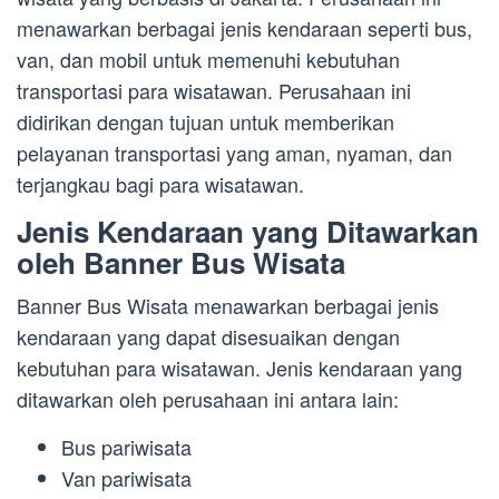
menawarkan berbagai jenis kendaraan seperti bus,
van, dan mobil untuk memenuhi kebutuhan
transportasi para wisatawan. Perusahaan ini
didirikan dengan tujuan untuk memberikan
pelayanan transportasi yang aman, nyaman, dan
terjangkau bagi para wisatawan.
Jenis Kendaraan yang Ditawarkan
oleh Banner Bus Wisata
Banner Bus Wisata menawarkan berbagai jenis
kendaraan yang dapat disesuaikan dengan
kebutuhan para wisatawan. Jenis kendaraan yang
ditawarkan oleh perusahaan ini antara lain:
Bus pariwisata
Van pariwisata