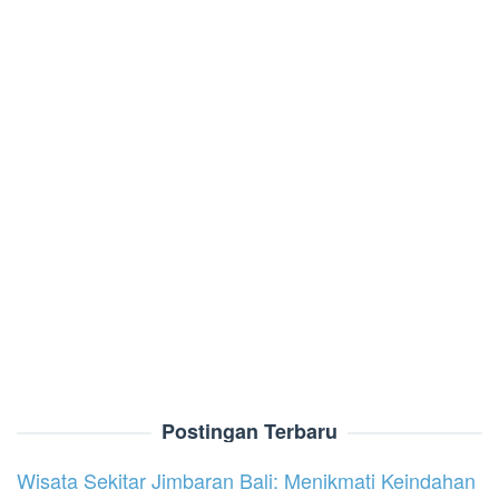
Postingan Terbaru
Wisata Sekitar Jimbaran Bali: Menikmati Keindahan