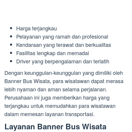
Harga terjangkau
Pelayanan yang ramah dan profesional
Kendaraan yang terawat dan berkualitas
Fasilitas lengkap dan memadai
Driver yang berpengalaman dan terlatih
Dengan keunggulan-keunggulan yang dimiliki oleh
Banner Bus Wisata, para wisatawan dapat merasa
lebih nyaman dan aman selama perjalanan.
Perusahaan ini juga memberikan harga yang
terjangkau untuk memudahkan para wisatawan
dalam memesan layanan transportasi.
Layanan Banner Bus Wisata