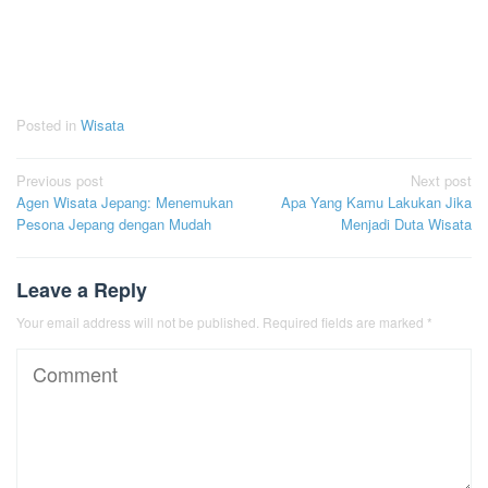
Posted in
Wisata
Post
Previous post
Next post
Agen Wisata Jepang: Menemukan
Apa Yang Kamu Lakukan Jika
navigation
Pesona Jepang dengan Mudah
Menjadi Duta Wisata
Leave a Reply
Your email address will not be published.
Required fields are marked
*