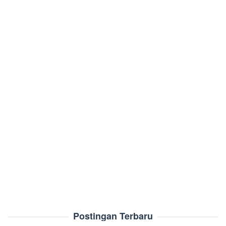
Postingan Terbaru