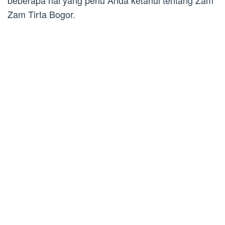
beberapa hal yang perlu Anda ketahui tentang Zam
Zam Tirta Bogor.