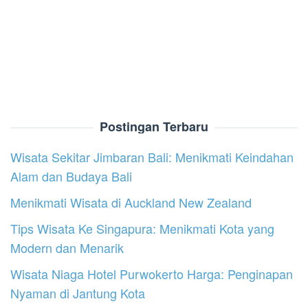
Postingan Terbaru
Wisata Sekitar Jimbaran Bali: Menikmati Keindahan
Alam dan Budaya Bali
Menikmati Wisata di Auckland New Zealand
Tips Wisata Ke Singapura: Menikmati Kota yang
Modern dan Menarik
Wisata Niaga Hotel Purwokerto Harga: Penginapan
Nyaman di Jantung Kota