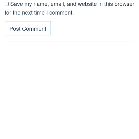
Save my name, email, and website in this browser
for the next time I comment.