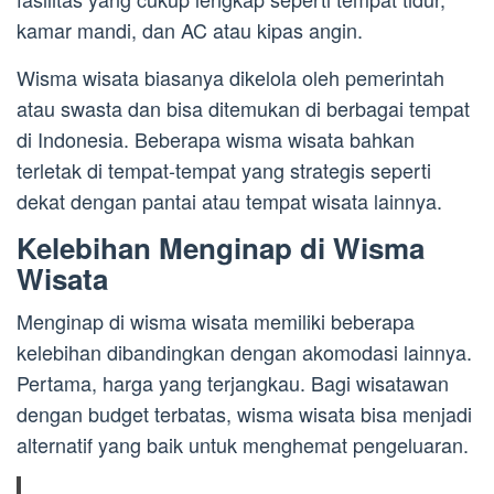
kamar mandi, dan AC atau kipas angin.
Wisma wisata biasanya dikelola oleh pemerintah
atau swasta dan bisa ditemukan di berbagai tempat
di Indonesia. Beberapa wisma wisata bahkan
terletak di tempat-tempat yang strategis seperti
dekat dengan pantai atau tempat wisata lainnya.
Kelebihan Menginap di Wisma
Wisata
Menginap di wisma wisata memiliki beberapa
kelebihan dibandingkan dengan akomodasi lainnya.
Pertama, harga yang terjangkau. Bagi wisatawan
dengan budget terbatas, wisma wisata bisa menjadi
alternatif yang baik untuk menghemat pengeluaran.