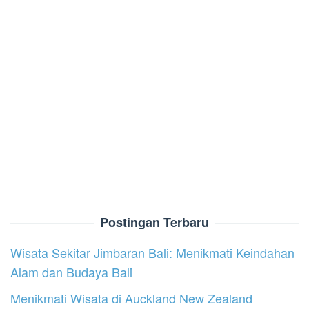
Postingan Terbaru
Wisata Sekitar Jimbaran Bali: Menikmati Keindahan
Alam dan Budaya Bali
Menikmati Wisata di Auckland New Zealand