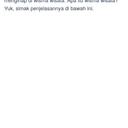
menginap di wisma wisata. Apa itu wisma wisata?
Yuk, simak penjelasannya di bawah ini.