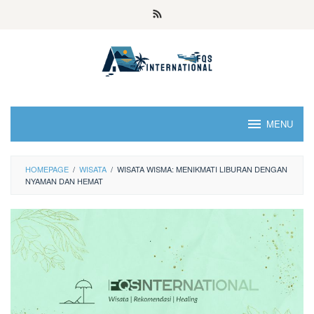
MENU
HOMEPAGE
/
WISATA
/
WISATA WISMA: MENIKMATI LIBURAN DENGAN
NYAMAN DAN HEMAT