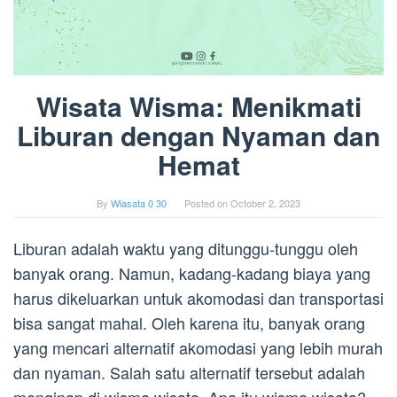
Wisata Wisma: Menikmati
Liburan dengan Nyaman dan
Hemat
By
Wiasata 0 30
Posted on
October 2, 2023
Liburan adalah waktu yang ditunggu-tunggu oleh
banyak orang. Namun, kadang-kadang biaya yang
harus dikeluarkan untuk akomodasi dan transportasi
bisa sangat mahal. Oleh karena itu, banyak orang
yang mencari alternatif akomodasi yang lebih murah
dan nyaman. Salah satu alternatif tersebut adalah