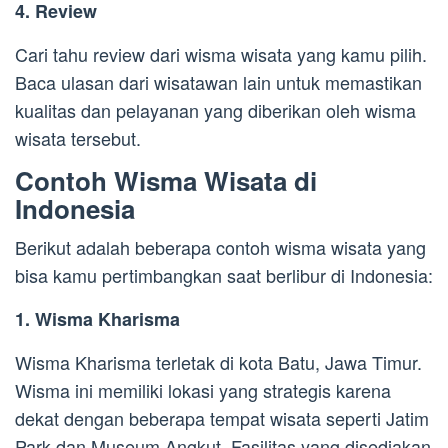
4. Review
Cari tahu review dari wisma wisata yang kamu pilih.
Baca ulasan dari wisatawan lain untuk memastikan
kualitas dan pelayanan yang diberikan oleh wisma
wisata tersebut.
Contoh Wisma Wisata di
Indonesia
Berikut adalah beberapa contoh wisma wisata yang
bisa kamu pertimbangkan saat berlibur di Indonesia:
1. Wisma Kharisma
Wisma Kharisma terletak di kota Batu, Jawa Timur.
Wisma ini memiliki lokasi yang strategis karena
dekat dengan beberapa tempat wisata seperti Jatim
Park dan Museum Angkut. Fasilitas yang disediakan