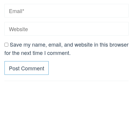
Save my name, email, and website in this browser
for the next time I comment.