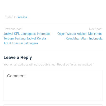
Posted in
Wisata
Post
Previous post
Next post
Jadwal KRL Jatinegara: Informasi
Objek Wisata Adalah: Menikmati
navigation
Terbaru Tentang Jadwal Kereta
Keindahan Alam Indonesia
Api di Stasiun Jatinegara
Leave a Reply
Your email address will not be published.
Required fields are marked
*