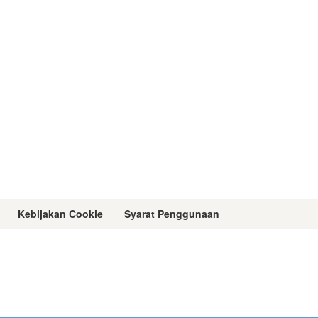
Kebijakan Cookie
Syarat Penggunaan