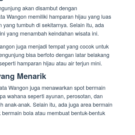
ngunjung akan disambut dengan
a Wangon memiliki hamparan hijau yang luas
yang tumbuh di sekitarnya. Selain itu, ada
mini yang menambah keindahan wisata ini.
 Wangon juga menjadi tempat yang cocok untuk
gunjung bisa berfoto dengan latar belakang
rti hamparan hijau atau air terjun mini.
yang Menarik
sata Wangon juga menawarkan spot bermain
pa wahana seperti ayunan, perosotan, dan
h anak-anak. Selain itu, ada juga area bermain
k bermain bola atau membuat bentuk-bentuk