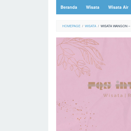
Beranda
Wisata
Wisata Air
HOMEPAGE
/
WISATA
/
WISATA WANGON – 