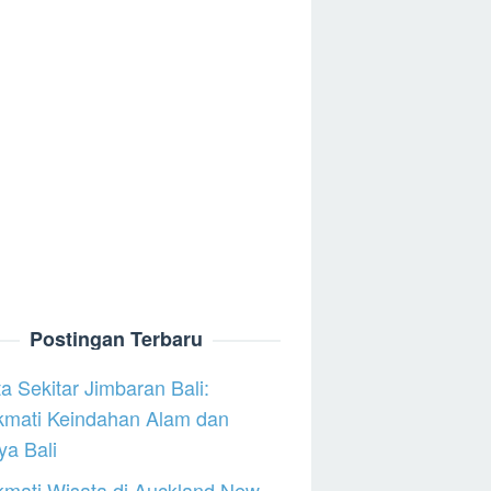
Postingan Terbaru
a Sekitar Jimbaran Bali:
kmati Keindahan Alam dan
a Bali
mati Wisata di Auckland New