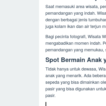
Saat memasuki area wisata, pe
pemandangan yang indah. Wisat
dengan berbagai jenis tumbuhan 
juga kolam ikan dan air terjun 
Bagi pecinta fotografi, Wisata
mengabadikan momen indah. Pen
pemandangan yang memukau, sepe
Spot Bermain Anak 
Tidak hanya untuk dewasa, Wi
anak yang menarik. Ada bebera
sepeda yang bisa dimainkan ole
pasir yang bisa digunakan untu
pasir.