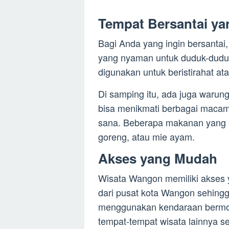
Tempat Bersantai y
Bagi Anda yang ingin bersanta
yang nyaman untuk duduk-duduk
digunakan untuk beristirahat a
Di samping itu, ada juga warun
bisa menikmati berbagai macam
sana. Beberapa makanan yang b
goreng, atau mie ayam.
Akses yang Mudah
Wisata Wangon memiliki akses 
dari pusat kota Wangon sehingg
menggunakan kendaraan bermotor
tempat-tempat wisata lainnya s