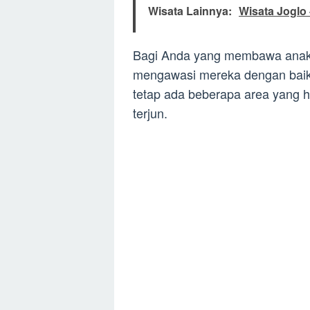
Wisata Lainnya:
Wisata Joglo
Bagi Anda yang membawa anak-
mengawasi mereka dengan baik.
tetap ada beberapa area yang ha
terjun.