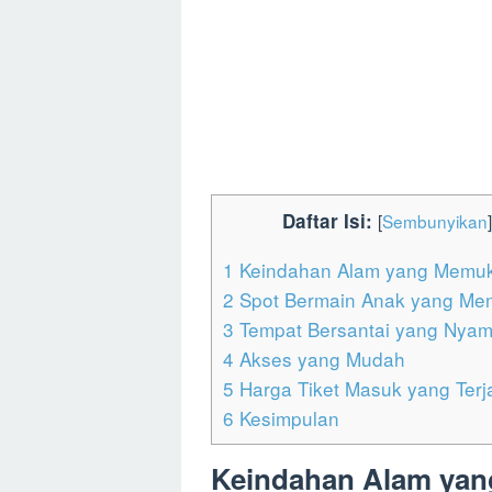
Daftar Isi:
[
Sembunyikan
]
1
Keindahan Alam yang Memu
2
Spot Bermain Anak yang Men
3
Tempat Bersantai yang Nya
4
Akses yang Mudah
5
Harga Tiket Masuk yang Ter
6
Kesimpulan
Keindahan Alam ya