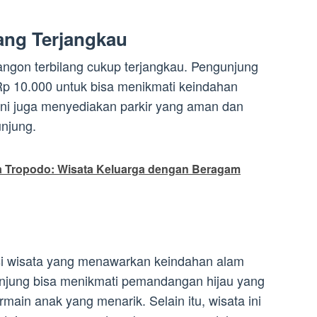
ang Terjangkau
ngon terbilang cukup terjangkau. Pengunjung
Rp 10.000 untuk bisa menikmati keindahan
a ini juga menyediakan parkir yang aman dan
njung.
 Tropodo: Wisata Keluarga dengan Beragam
si wisata yang menawarkan keindahan alam
njung bisa menikmati pemandangan hijau yang
ermain anak yang menarik. Selain itu, wisata ini