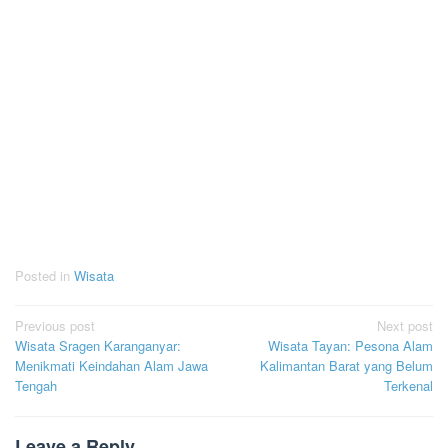
Posted in
Wisata
Post
Previous post
Next post
Wisata Sragen Karanganyar:
Wisata Tayan: Pesona Alam
navigation
Menikmati Keindahan Alam Jawa
Kalimantan Barat yang Belum
Tengah
Terkenal
Leave a Reply