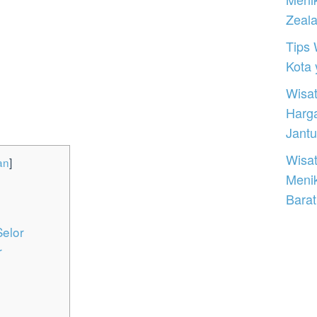
Zeal
Tips 
Kota
Wisat
Harg
Jantu
Wisat
an
]
Meni
Barat
elor
r