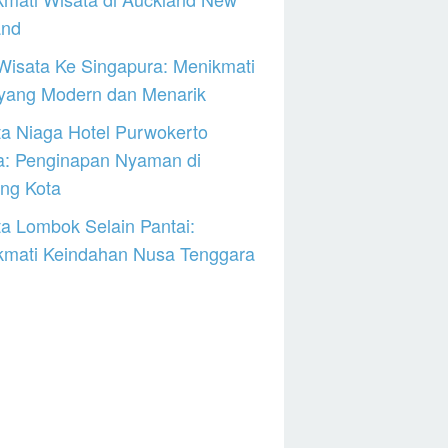
and
Wisata Ke Singapura: Menikmati
 yang Modern dan Menarik
a Niaga Hotel Purwokerto
a: Penginapan Nyaman di
ng Kota
a Lombok Selain Pantai:
kmati Keindahan Nusa Tenggara