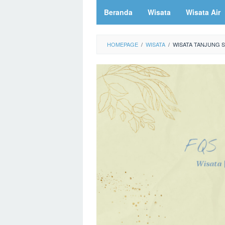
Beranda
Wisata
Wisata Air
HOMEPAGE
/
WISATA
/
WISATA TANJUNG S