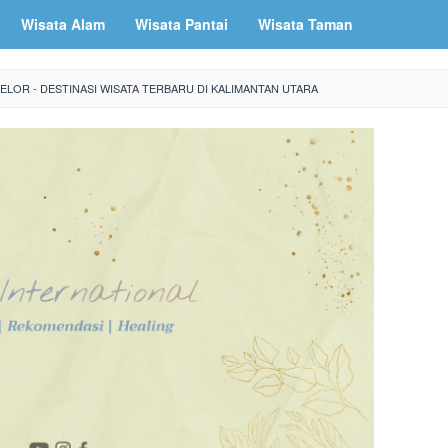
Wisata Alam
Wisata Pantai
Wisata Taman
ELOR - DESTINASI WISATA TERBARU DI KALIMANTAN UTARA