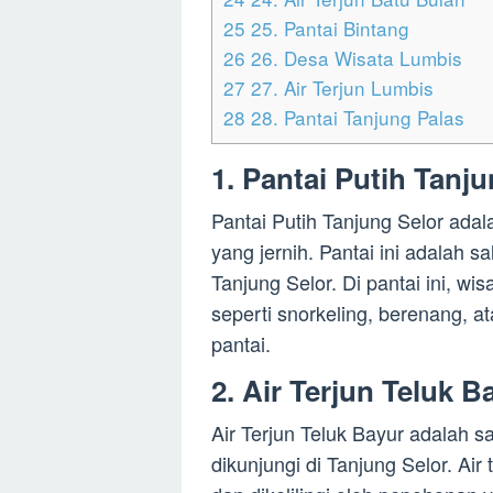
25
25. Pantai Bintang
26
26. Desa Wisata Lumbis
27
27. Air Terjun Lumbis
28
28. Pantai Tanjung Palas
1. Pantai Putih Tanj
Pantai Putih Tanjung Selor adala
yang jernih. Pantai ini adalah s
Tanjung Selor. Di pantai ini, w
seperti snorkeling, berenang, 
pantai.
2. Air Terjun Teluk B
Air Terjun Teluk Bayur adalah s
dikunjungi di Tanjung Selor. Air 