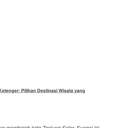
etenger: Pilihan Destinasi Wisata yang
g membelah kota Tanjung Selor. Sungai ini