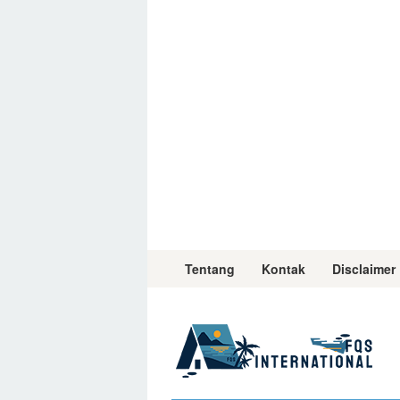
Skip
to
content
Tentang
Kontak
Disclaimer