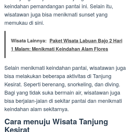
keindahan pemandangan pantai ini. Selain itu,
wisatawan juga bisa menikmati sunset yang
memukau di sini.
Wisata Lainnya:
Paket Wisata Labuan Bajo 2 Hari
1 Malam: Menikmati Keindahan Alam Flores
Selain menikmati keindahan pantai, wisatawan juga
bisa melakukan beberapa aktivitas di Tanjung
Kesirat. Seperti berenang, snorkeling, dan diving.
Bagi yang tidak suka bermain air, wisatawan juga
bisa berjalan-jalan di sekitar pantai dan menikmati
keindahan alam sekitarnya.
Cara menuju Wisata Tanjung
Kesirat