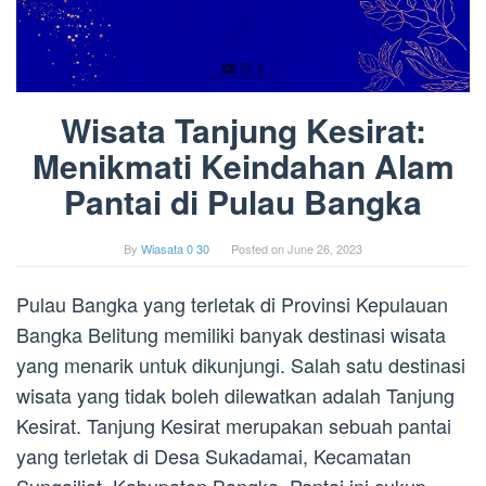
Wisata Tanjung Kesirat:
Menikmati Keindahan Alam
Pantai di Pulau Bangka
By
Wiasata 0 30
Posted on
June 26, 2023
Pulau Bangka yang terletak di Provinsi Kepulauan
Bangka Belitung memiliki banyak destinasi wisata
yang menarik untuk dikunjungi. Salah satu destinasi
wisata yang tidak boleh dilewatkan adalah Tanjung
Kesirat. Tanjung Kesirat merupakan sebuah pantai
yang terletak di Desa Sukadamai, Kecamatan