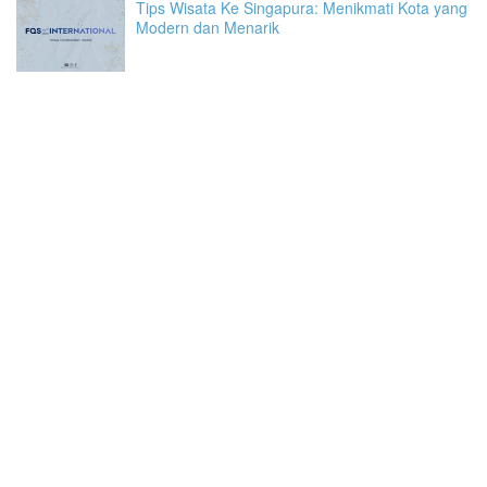
Tips Wisata Ke Singapura: Menikmati Kota yang
Modern dan Menarik