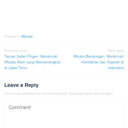
Posted in
Wisata
Post
Previous post
Next post
Taman Safari Prigen: Menikmati
Wisata Bendungan: Menikmati
navigation
Wisata Alam yang Menyenangkan
Keindahan dan Sejarah di
di Jawa Timur
Indonesia
Leave a Reply
Your email address will not be published.
Required fields are marked
*