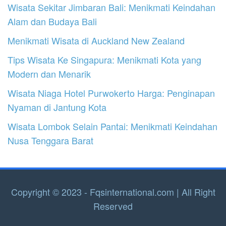
Wisata Sekitar Jimbaran Bali: Menikmati Keindahan
Alam dan Budaya Bali
Menikmati Wisata di Auckland New Zealand
Tips Wisata Ke Singapura: Menikmati Kota yang
Modern dan Menarik
Wisata Niaga Hotel Purwokerto Harga: Penginapan
Nyaman di Jantung Kota
Wisata Lombok Selain Pantai: Menikmati Keindahan
Nusa Tenggara Barat
Copyright © 2023 - Fqsinternational.com | All Right
Reserved