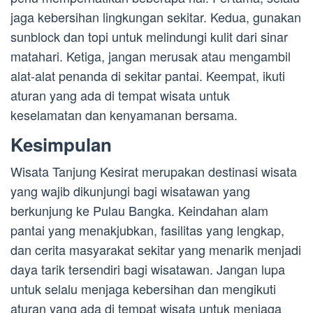
jaga kebersihan lingkungan sekitar. Kedua, gunakan
sunblock dan topi untuk melindungi kulit dari sinar
matahari. Ketiga, jangan merusak atau mengambil
alat-alat penanda di sekitar pantai. Keempat, ikuti
aturan yang ada di tempat wisata untuk
keselamatan dan kenyamanan bersama.
Kesimpulan
Wisata Tanjung Kesirat merupakan destinasi wisata
yang wajib dikunjungi bagi wisatawan yang
berkunjung ke Pulau Bangka. Keindahan alam
pantai yang menakjubkan, fasilitas yang lengkap,
dan cerita masyarakat sekitar yang menarik menjadi
daya tarik tersendiri bagi wisatawan. Jangan lupa
untuk selalu menjaga kebersihan dan mengikuti
aturan yang ada di tempat wisata untuk menjaga