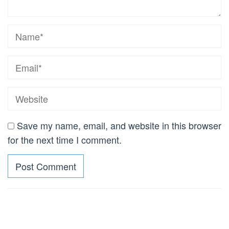
Save my name, email, and website in this browser
for the next time I comment.