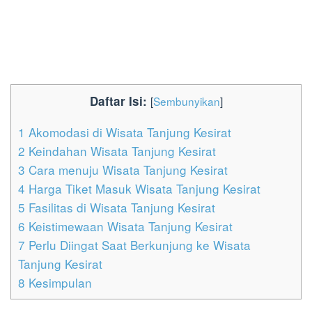
Daftar Isi:
[
Sembunyikan
]
1
Akomodasi di Wisata Tanjung Kesirat
2
Keindahan Wisata Tanjung Kesirat
3
Cara menuju Wisata Tanjung Kesirat
4
Harga Tiket Masuk Wisata Tanjung Kesirat
5
Fasilitas di Wisata Tanjung Kesirat
6
Keistimewaan Wisata Tanjung Kesirat
7
Perlu Diingat Saat Berkunjung ke Wisata
Tanjung Kesirat
8
Kesimpulan