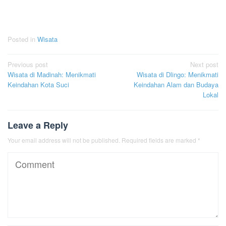
Posted in
Wisata
Post
Previous post
Next post
Wisata di Madinah: Menikmati
Wisata di Dlingo: Menikmati
navigation
Keindahan Kota Suci
Keindahan Alam dan Budaya
Lokal
Leave a Reply
Your email address will not be published.
Required fields are marked
*