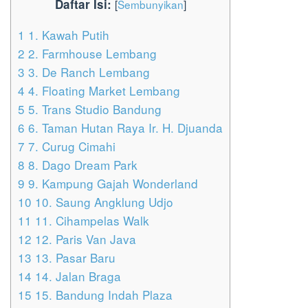
Daftar Isi:
[
Sembunyikan
]
1
1. Kawah Putih
2
2. Farmhouse Lembang
3
3. De Ranch Lembang
4
4. Floating Market Lembang
5
5. Trans Studio Bandung
6
6. Taman Hutan Raya Ir. H. Djuanda
7
7. Curug Cimahi
8
8. Dago Dream Park
9
9. Kampung Gajah Wonderland
10
10. Saung Angklung Udjo
11
11. Cihampelas Walk
12
12. Paris Van Java
13
13. Pasar Baru
14
14. Jalan Braga
15
15. Bandung Indah Plaza