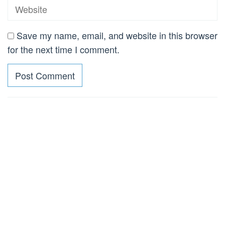
Save my name, email, and website in this browser
for the next time I comment.