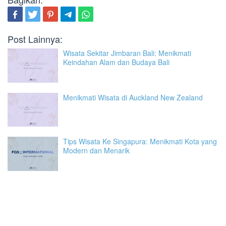
Post Lainnya:
Wisata Sekitar Jimbaran Bali: Menikmati
Keindahan Alam dan Budaya Bali
Menikmati Wisata di Auckland New Zealand
Tips Wisata Ke Singapura: Menikmati Kota yang
Modern dan Menarik