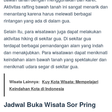
Aktivitas rafting bawah tanah ini sangat menarik dan
menantang karena harus melewati berbagai
rintangan yang ada di dalam gua.
Selain itu, para wisatawan juga dapat melakukan
aktivitas hiking di sekitar gua. Di sekitar gua
terdapat berbagai pemandangan alam yang indah
dan menakjubkan. Para wisatawan dapat menikmati
keindahan alam bawah tanah yang spektakuler dan
menikmati udara segar di sekitar gua.
Wisata Lainnya:
Kuy Kota Wisata: Mempelajari
Keindahan Kota di Indonesia
Jadwal Buka Wisata Sor Pring