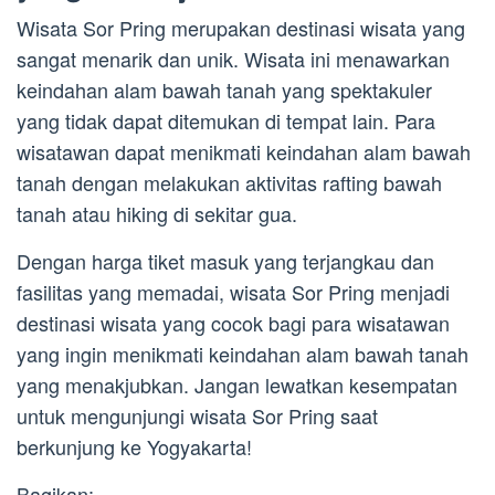
Wisata Sor Pring merupakan destinasi wisata yang
sangat menarik dan unik. Wisata ini menawarkan
keindahan alam bawah tanah yang spektakuler
yang tidak dapat ditemukan di tempat lain. Para
wisatawan dapat menikmati keindahan alam bawah
tanah dengan melakukan aktivitas rafting bawah
tanah atau hiking di sekitar gua.
Dengan harga tiket masuk yang terjangkau dan
fasilitas yang memadai, wisata Sor Pring menjadi
destinasi wisata yang cocok bagi para wisatawan
yang ingin menikmati keindahan alam bawah tanah
yang menakjubkan. Jangan lewatkan kesempatan
untuk mengunjungi wisata Sor Pring saat
berkunjung ke Yogyakarta!
Bagikan: