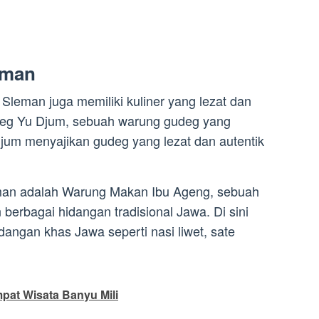
eman
Sleman juga memiliki kuliner yang lezat dan
deg Yu Djum, sebuah warung gudeg yang
jum menyajikan gudeg yang lezat dan autentik
leman adalah Warung Makan Ibu Ageng, sebuah
erbagai hidangan tradisional Jawa. Di sini
angan khas Jawa seperti nasi liwet, sate
pat Wisata Banyu Mili