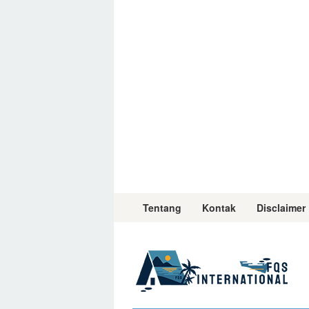
Skip
to
content
Tentang
Kontak
Disclaimer