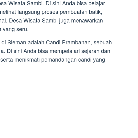
sa Wisata Sambi. Di sini Anda bisa belajar
elihat langsung proses pembuatan batik,
ional. Desa Wisata Sambi juga menawarkan
 yang seru.
ya di Sleman adalah Candi Prambanan, sebuah
ia. Di sini Anda bisa mempelajari sejarah dan
 serta menikmati pemandangan candi yang