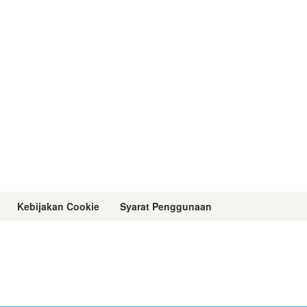
Kebijakan Cookie
Syarat Penggunaan