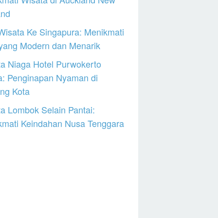
and
Wisata Ke Singapura: Menikmati
 yang Modern dan Menarik
a Niaga Hotel Purwokerto
a: Penginapan Nyaman di
ng Kota
a Lombok Selain Pantai:
kmati Keindahan Nusa Tenggara