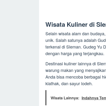
Wisata Kuliner di Sl
Selain wisata alam dan budaya, 
unik. Salah satunya adalah Gu
terkenal di Sleman. Gudeg Yu D
dengan harga yang terjangkau.
Destinasi kuliner lainnya di S
warung makan yang menyajikan b
Anda bisa mencoba berbagai hid
klathak, dan sayur lodeh.
Wisata Lainnya:
Indahnya Tem