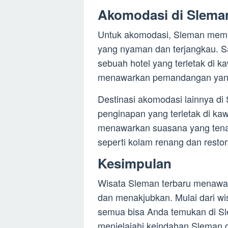
Akomodasi di Slema
Untuk akomodasi, Sleman memili
yang nyaman dan terjangkau. S
sebuah hotel yang terletak di 
menawarkan pemandangan yang i
Destinasi akomodasi lainnya d
penginapan yang terletak di 
menawarkan suasana yang tenan
seperti kolam renang dan restor
Kesimpulan
Wisata Sleman terbaru menawar
dan menakjubkan. Mulai dari wi
semua bisa Anda temukan di S
menjelajahi keindahan Sleman d