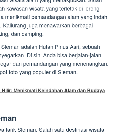
h kawasan wisata yang terletak di lereng
isa menikmati pemandangan alam yang indah
tu, Kaliurang juga menawarkan berbagai
iking, dan camping.
di Sleman adalah Hutan Pinus Asri, sebuah
egarkan. Di sini Anda bisa berjalan-jalan
a segar dan pemandangan yang menenangkan.
pot foto yang populer di Sleman.
 Hilir: Menikmati Keindahan Alam dan Budaya
leman
 tarik Sleman. Salah satu destinasi wisata