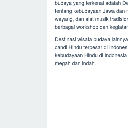
budaya yang terkenal adalah De
tentang kebudayaan Jawa dan m
wayang, dan alat musik tradis
berbagai workshop dan kegiatan
Destinasi wisata budaya lainn
candi Hindu terbesar di Indones
kebudayaan Hindu di Indonesia
megah dan indah.