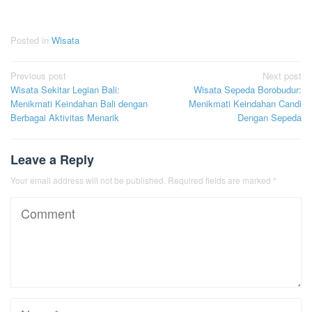
Posted in
Wisata
Post
Previous post
Next post
Wisata Sekitar Legian Bali:
Wisata Sepeda Borobudur:
navigation
Menikmati Keindahan Bali dengan
Menikmati Keindahan Candi
Berbagai Aktivitas Menarik
Dengan Sepeda
Leave a Reply
Your email address will not be published.
Required fields are marked
*