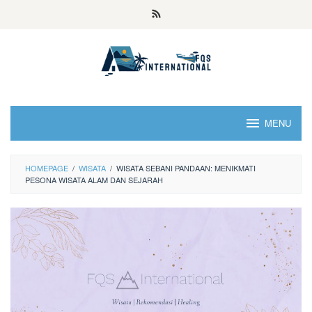
MENU
HOMEPAGE
/
WISATA
/
WISATA SEBANI PANDAAN: MENIKMATI
PESONA WISATA ALAM DAN SEJARAH