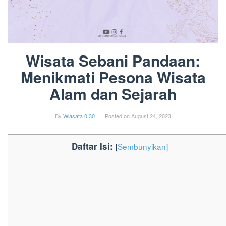
Wisata Sebani Pandaan:
Menikmati Pesona Wisata
Alam dan Sejarah
By
Wiasata 0 30
Posted on
August 24, 2023
Daftar Isi:
[
Sembunyikan
]