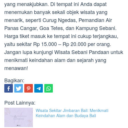
yang menakjubkan. Di tempat ini Anda dapat
menemukan banyak sekali objek wisata yang
menarik, seperti Curug Ngedas, Pemandian Air
Panas Cangar, Goa Tetes, dan Kampung Sebani.
Harga tiket masuk ke tempat ini cukup terjangkau,
yaitu sekitar Rp 15.000 – Rp 20.000 per orang.
Jangan lupa kunjungi Wisata Sebani Pandaan untuk
menikmati keindahan alam dan sejarah yang
menawan!
Bagikan:
Post Lainnya:
Wisata Sekitar Jimbaran Bali: Menikmati
Keindahan Alam dan Budaya Bali