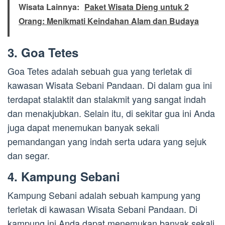
Wisata Lainnya:
Paket Wisata Dieng untuk 2
Orang: Menikmati Keindahan Alam dan Budaya
3. Goa Tetes
Goa Tetes adalah sebuah gua yang terletak di
kawasan Wisata Sebani Pandaan. Di dalam gua ini
terdapat stalaktit dan stalakmit yang sangat indah
dan menakjubkan. Selain itu, di sekitar gua ini Anda
juga dapat menemukan banyak sekali
pemandangan yang indah serta udara yang sejuk
dan segar.
4. Kampung Sebani
Kampung Sebani adalah sebuah kampung yang
terletak di kawasan Wisata Sebani Pandaan. Di
kampung ini Anda dapat menemukan banyak sekali