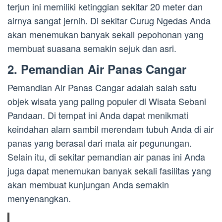
terjun ini memiliki ketinggian sekitar 20 meter dan
airnya sangat jernih. Di sekitar Curug Ngedas Anda
akan menemukan banyak sekali pepohonan yang
membuat suasana semakin sejuk dan asri.
2. Pemandian Air Panas Cangar
Pemandian Air Panas Cangar adalah salah satu
objek wisata yang paling populer di Wisata Sebani
Pandaan. Di tempat ini Anda dapat menikmati
keindahan alam sambil merendam tubuh Anda di air
panas yang berasal dari mata air pegunungan.
Selain itu, di sekitar pemandian air panas ini Anda
juga dapat menemukan banyak sekali fasilitas yang
akan membuat kunjungan Anda semakin
menyenangkan.