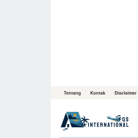
Skip
to
content
Tentang
Kontak
Disclaimer