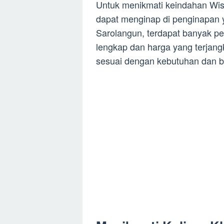
Untuk menikmati keindahan Wis
dapat menginap di penginapan 
Sarolangun, terdapat banyak p
lengkap dan harga yang terjan
sesuai dengan kebutuhan dan b