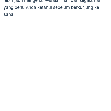
lebih jauh mengenai Wisata Thaif dan segala hal
yang perlu Anda ketahui sebelum berkunjung ke
sana.