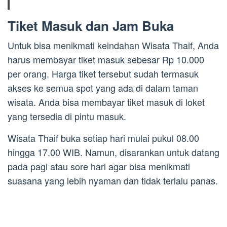
Tiket Masuk dan Jam Buka
Untuk bisa menikmati keindahan Wisata Thaif, Anda
harus membayar tiket masuk sebesar Rp 10.000
per orang. Harga tiket tersebut sudah termasuk
akses ke semua spot yang ada di dalam taman
wisata. Anda bisa membayar tiket masuk di loket
yang tersedia di pintu masuk.
Wisata Thaif buka setiap hari mulai pukul 08.00
hingga 17.00 WIB. Namun, disarankan untuk datang
pada pagi atau sore hari agar bisa menikmati
suasana yang lebih nyaman dan tidak terlalu panas.