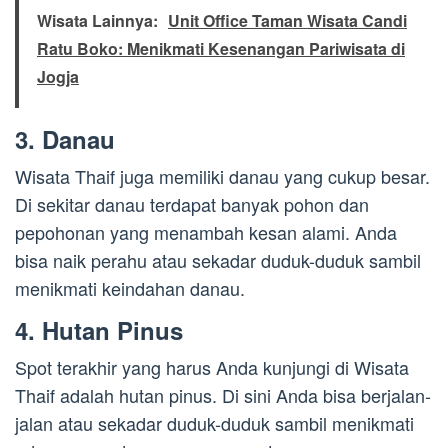
Wisata Lainnya:
Unit Office Taman Wisata Candi
Ratu Boko: Menikmati Kesenangan Pariwisata di
Jogja
3. Danau
Wisata Thaif juga memiliki danau yang cukup besar.
Di sekitar danau terdapat banyak pohon dan
pepohonan yang menambah kesan alami. Anda
bisa naik perahu atau sekadar duduk-duduk sambil
menikmati keindahan danau.
4. Hutan Pinus
Spot terakhir yang harus Anda kunjungi di Wisata
Thaif adalah hutan pinus. Di sini Anda bisa berjalan-
jalan atau sekadar duduk-duduk sambil menikmati