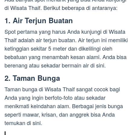
di Wisata Thaif. Berikut beberapa di antaranya:
1. Air Terjun Buatan
Spot pertama yang harus Anda kunjungi di Wisata
Thaif adalah air terjun buatan. Air terjun ini memiliki
ketinggian sekitar 5 meter dan dikelilingi oleh
bebatuan yang menambah kesan alami. Anda bisa
berenang atau sekadar bermain air di sini.
2. Taman Bunga
Taman bunga di Wisata Thaif sangat cocok bagi
Anda yang ingin berfoto-foto atau sekadar
menikmati keindahan alam. Berbagai jenis bunga
seperti mawar, krisan, dan anggrek bisa Anda
temukan di sini.