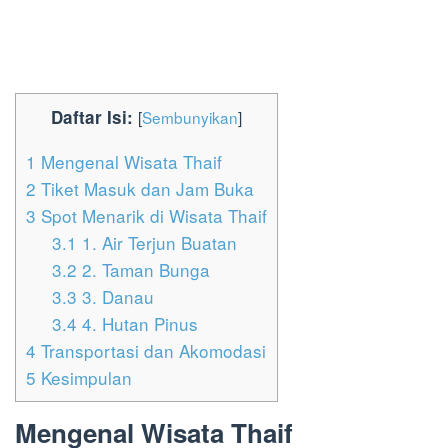
Daftar Isi:
[
Sembunyikan
]
1
Mengenal Wisata Thaif
2
Tiket Masuk dan Jam Buka
3
Spot Menarik di Wisata Thaif
3.1
1. Air Terjun Buatan
3.2
2. Taman Bunga
3.3
3. Danau
3.4
4. Hutan Pinus
4
Transportasi dan Akomodasi
5
Kesimpulan
Mengenal Wisata Thaif