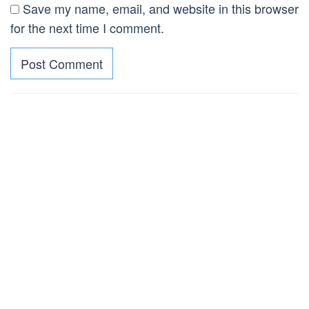
Save my name, email, and website in this browser
for the next time I comment.