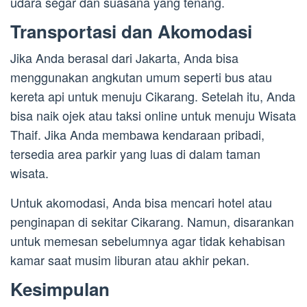
udara segar dan suasana yang tenang.
Transportasi dan Akomodasi
Jika Anda berasal dari Jakarta, Anda bisa
menggunakan angkutan umum seperti bus atau
kereta api untuk menuju Cikarang. Setelah itu, Anda
bisa naik ojek atau taksi online untuk menuju Wisata
Thaif. Jika Anda membawa kendaraan pribadi,
tersedia area parkir yang luas di dalam taman
wisata.
Untuk akomodasi, Anda bisa mencari hotel atau
penginapan di sekitar Cikarang. Namun, disarankan
untuk memesan sebelumnya agar tidak kehabisan
kamar saat musim liburan atau akhir pekan.
Kesimpulan