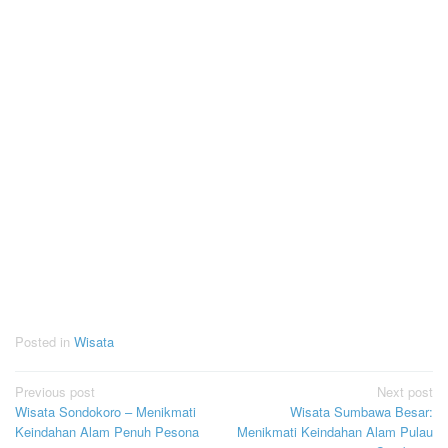
Posted in
Wisata
Post
Previous post
Next post
Wisata Sondokoro – Menikmati
Wisata Sumbawa Besar:
navigation
Keindahan Alam Penuh Pesona
Menikmati Keindahan Alam Pulau