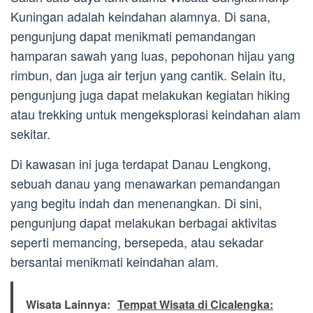
Kuningan adalah keindahan alamnya. Di sana,
pengunjung dapat menikmati pemandangan
hamparan sawah yang luas, pepohonan hijau yang
rimbun, dan juga air terjun yang cantik. Selain itu,
pengunjung juga dapat melakukan kegiatan hiking
atau trekking untuk mengeksplorasi keindahan alam
sekitar.
Di kawasan ini juga terdapat Danau Lengkong,
sebuah danau yang menawarkan pemandangan
yang begitu indah dan menenangkan. Di sini,
pengunjung dapat melakukan berbagai aktivitas
seperti memancing, bersepeda, atau sekadar
bersantai menikmati keindahan alam.
Wisata Lainnya:
Tempat Wisata di Cicalengka: