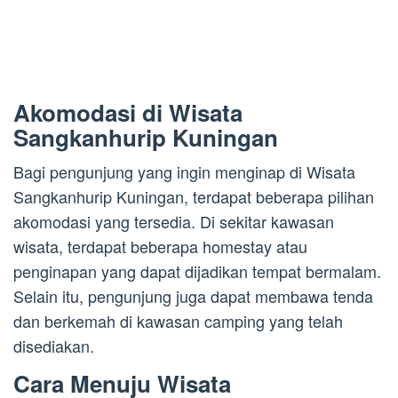
Akomodasi di Wisata
Sangkanhurip Kuningan
Bagi pengunjung yang ingin menginap di Wisata
Sangkanhurip Kuningan, terdapat beberapa pilihan
akomodasi yang tersedia. Di sekitar kawasan
wisata, terdapat beberapa homestay atau
penginapan yang dapat dijadikan tempat bermalam.
Selain itu, pengunjung juga dapat membawa tenda
dan berkemah di kawasan camping yang telah
disediakan.
Cara Menuju Wisata