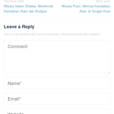
Post
Previous post
Next post
Wisata Salem Brebes: Menikmati
Wisata Purin: Nikmati Keindahan
navigation
Keindahan Alam dan Budaya
Alam di Tengah Kota
Leave a Reply
Your email address will not be published.
Required fields are marked
*