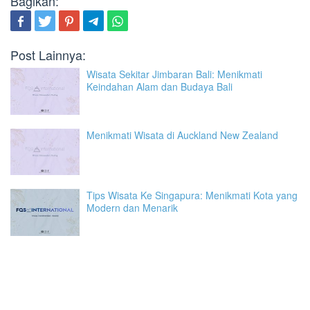
Bagikan:
Post Lainnya:
Wisata Sekitar Jimbaran Bali: Menikmati
Keindahan Alam dan Budaya Bali
Menikmati Wisata di Auckland New Zealand
Tips Wisata Ke Singapura: Menikmati Kota yang
Modern dan Menarik