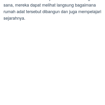
sana, mereka dapat melihat langsung bagaimana
rumah adat tersebut dibangun dan juga mempelajari
sejarahnya.