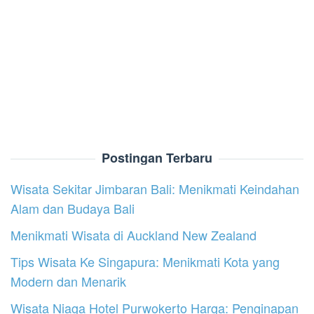
Postingan Terbaru
Wisata Sekitar Jimbaran Bali: Menikmati Keindahan
Alam dan Budaya Bali
Menikmati Wisata di Auckland New Zealand
Tips Wisata Ke Singapura: Menikmati Kota yang
Modern dan Menarik
Wisata Niaga Hotel Purwokerto Harga: Penginapan