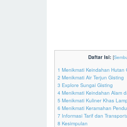
Daftar Isi:
[
Sembu
1
Menikmati Keindahan Hutan G
2
Menikmati Air Terjun Gisting
3
Explore Sungai Gisting
4
Menikmati Keindahan Alam dar
5
Menikmati Kuliner Khas Lam
6
Menikmati Keramahan Pendu
7
Informasi Tarif dan Transport
8
Kesimpulan