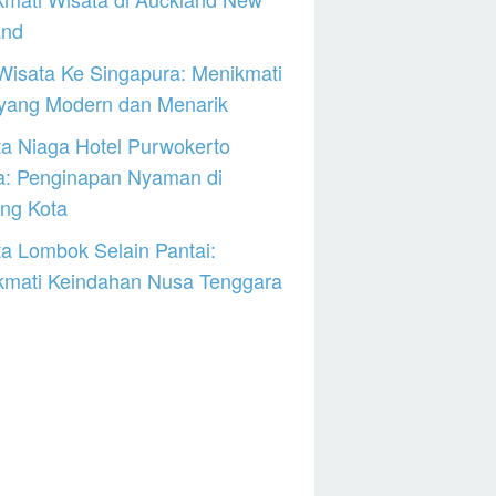
and
Wisata Ke Singapura: Menikmati
 yang Modern dan Menarik
a Niaga Hotel Purwokerto
a: Penginapan Nyaman di
ng Kota
a Lombok Selain Pantai:
kmati Keindahan Nusa Tenggara