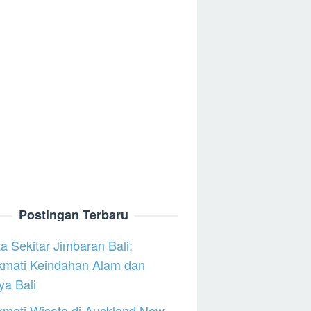
Postingan Terbaru
a Sekitar Jimbaran Bali:
kmati Keindahan Alam dan
a Bali
mati Wisata di Auckland New