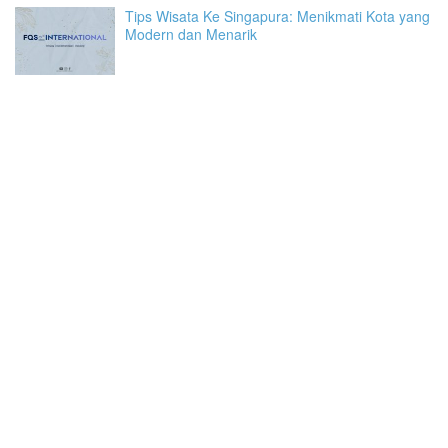
Tips Wisata Ke Singapura: Menikmati Kota yang
Modern dan Menarik