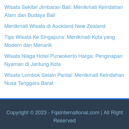
Wisata Sekitar Jimbaran Bali: Menikmati Keindahan
Alam dan Budaya Bali
Menikmati Wisata di Auckland New Zealand
Tips Wisata Ke Singapura: Menikmati Kota yang
Modern dan Menarik
Wisata Niaga Hotel Purwokerto Harga: Penginapan
Nyaman di Jantung Kota
Wisata Lombok Selain Pantai: Menikmati Keindahan
Nusa Tenggara Barat
Copyright © 2023 - Fqsinternational.com | All Right
Reserved