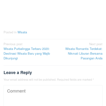
Posted in
Wisata
Post
Previous post
Next post
Wisata Purbalingga Terbaru 2020:
Wisata Romantis Terdekat:
navigation
Destinasi Wisata Baru yang Wajib
Nikmati Liburan Bersama
Dikunjungi
Pasangan Anda
Leave a Reply
Your email address will not be published.
Required fields are marked
*