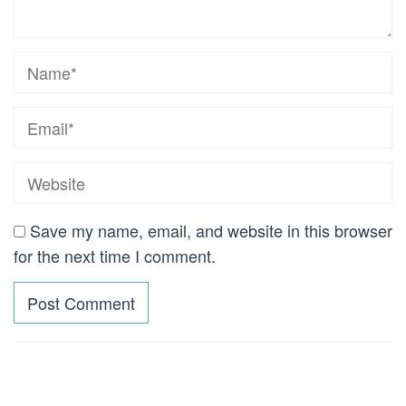
Save my name, email, and website in this browser
for the next time I comment.