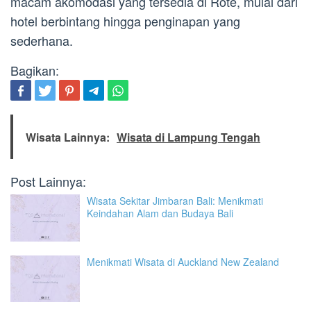
macam akomodasi yang tersedia di Rote, mulai dari
hotel berbintang hingga penginapan yang
sederhana.
Bagikan:
Wisata Lainnya:
Wisata di Lampung Tengah
Post Lainnya:
Wisata Sekitar Jimbaran Bali: Menikmati
Keindahan Alam dan Budaya Bali
Menikmati Wisata di Auckland New Zealand