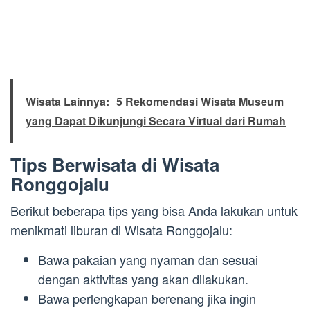
Wisata Lainnya:
5 Rekomendasi Wisata Museum
yang Dapat Dikunjungi Secara Virtual dari Rumah
Tips Berwisata di Wisata
Ronggojalu
Berikut beberapa tips yang bisa Anda lakukan untuk
menikmati liburan di Wisata Ronggojalu:
Bawa pakaian yang nyaman dan sesuai
dengan aktivitas yang akan dilakukan.
Bawa perlengkapan berenang jika ingin