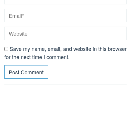
Save my name, email, and website in this browser
for the next time I comment.