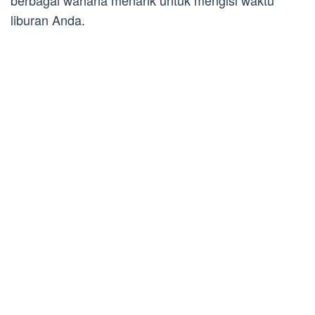
berbagai wahana menarik untuk mengisi waktu
liburan Anda.