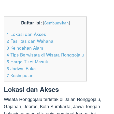
Daftar Isi:
[
Sembunyikan
]
1
Lokasi dan Akses
2
Fasilitas dan Wahana
3
Keindahan Alam
4
Tips Berwisata di Wisata Ronggojalu
5
Harga Tiket Masuk
6
Jadwal Buka
7
Kesimpulan
Lokasi dan Akses
Wisata Ronggojalu terletak di Jalan Ronggojalu,
Gajahan, Jebres, Kota Surakarta, Jawa Tengah.
Lokasinya yang strategis membuat tempat ini