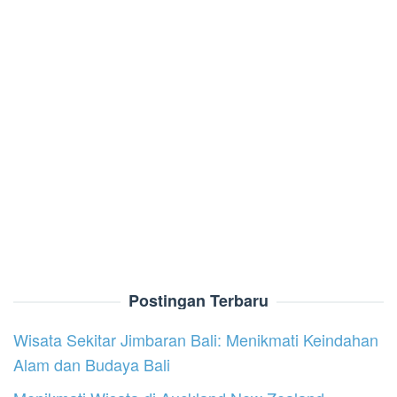
Postingan Terbaru
Wisata Sekitar Jimbaran Bali: Menikmati Keindahan
Alam dan Budaya Bali