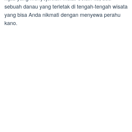
sebuah danau yang terletak di tengah-tengah wisata
yang bisa Anda nikmati dengan menyewa perahu
kano.