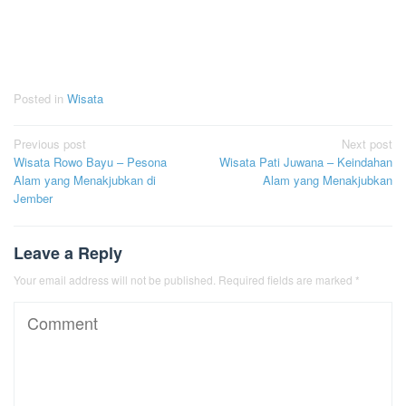
Posted in
Wisata
Post
Previous post
Next post
Wisata Rowo Bayu – Pesona
Wisata Pati Juwana – Keindahan
navigation
Alam yang Menakjubkan di
Alam yang Menakjubkan
Jember
Leave a Reply
Your email address will not be published.
Required fields are marked
*