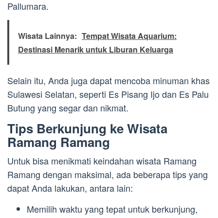
Pallumara.
Wisata Lainnya:
Tempat Wisata Aquarium:
Destinasi Menarik untuk Liburan Keluarga
Selain itu, Anda juga dapat mencoba minuman khas
Sulawesi Selatan, seperti Es Pisang Ijo dan Es Palu
Butung yang segar dan nikmat.
Tips Berkunjung ke Wisata
Ramang Ramang
Untuk bisa menikmati keindahan wisata Ramang
Ramang dengan maksimal, ada beberapa tips yang
dapat Anda lakukan, antara lain:
Memilih waktu yang tepat untuk berkunjung,