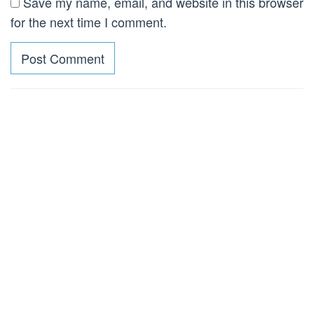
Save my name, email, and website in this browser
for the next time I comment.