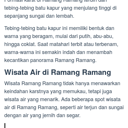
tebing-tebing batu kapur yang menjulang tinggi di
sepanjang sungai dan lembah.
Tebing-tebing batu kapur ini memiliki bentuk dan
warna yang beragam, mulai dari putih, abu-abu,
hingga coklat. Saat matahari terbit atau terbenam,
warna-warna ini semakin indah dan menambah
kecantikan panorama Ramang Ramang.
Wisata Air di Ramang Ramang
Wisata Ramang Ramang tidak hanya menawarkan
keindahan karstnya yang memukau, tetapi juga
wisata air yang menarik. Ada beberapa spot wisata
air di Ramang Ramang, seperti air terjun dan sungai
dengan air yang jernih dan segar.