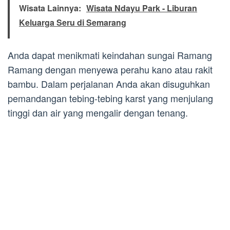
Wisata Lainnya:
Wisata Ndayu Park - Liburan
Keluarga Seru di Semarang
Anda dapat menikmati keindahan sungai Ramang
Ramang dengan menyewa perahu kano atau rakit
bambu. Dalam perjalanan Anda akan disuguhkan
pemandangan tebing-tebing karst yang menjulang
tinggi dan air yang mengalir dengan tenang.