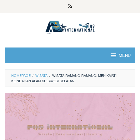
MENU
HOMEPAGE
/
WISATA
/
WISATA RAMANG RAMANG: MENIKMATI
KEINDAHAN ALAM SULAWESI SELATAN