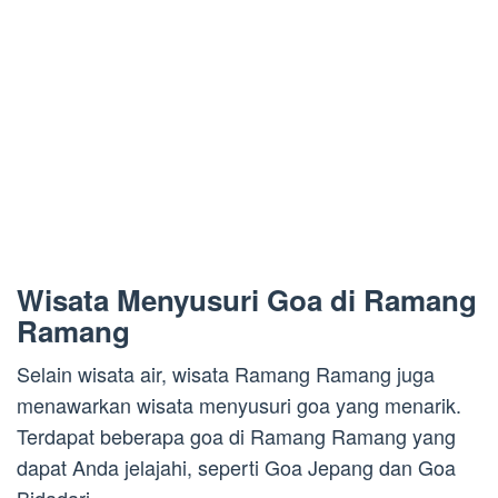
Wisata Menyusuri Goa di Ramang
Ramang
Selain wisata air, wisata Ramang Ramang juga
menawarkan wisata menyusuri goa yang menarik.
Terdapat beberapa goa di Ramang Ramang yang
dapat Anda jelajahi, seperti Goa Jepang dan Goa