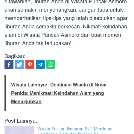
ditawarkan, liburan Anda di Wisata Puncak Asmoro
akan semakin menyenangkan. Jangan lupa untuk
memperhatikan tips-tips yang telah disebutkan agar
liburan Anda semakin berkesan. Nikmati keindahan
alam di Wisata Puncak Asmoro dan buat momen
liburan Anda tak terlupakan!
Bagikan:
Wisata Lainnya:
Destinasi Wisata di Nusa
Penida: Menikmati Keindahan Alam yang
Menakjubkan
Post Lainnya:
Wisata Sekitar Jimbaran Bali: Menikmati
Keindahan Alam dan Budaya Bali