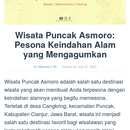
Wisata Puncak Asmoro:
Pesona Keindahan Alam
yang Mengagumkan
By
Wiasata 0 30
Posted on
July 22, 2023
Wisata Puncak Asmoro adalah salah satu destinasi
wisata yang akan membuat Anda terpesona dengan
keindahan alamnya yang begitu memesona.
Terletak di desa Cangkring, kecamatan Puncak,
Kabupaten Cianjur, Jawa Barat, wisata ini menjadi
salah satu destinasi favorit bagi wisatawan yang