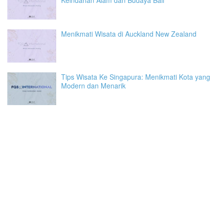
Menikmati Wisata di Auckland New Zealand
Tips Wisata Ke Singapura: Menikmati Kota yang
Modern dan Menarik