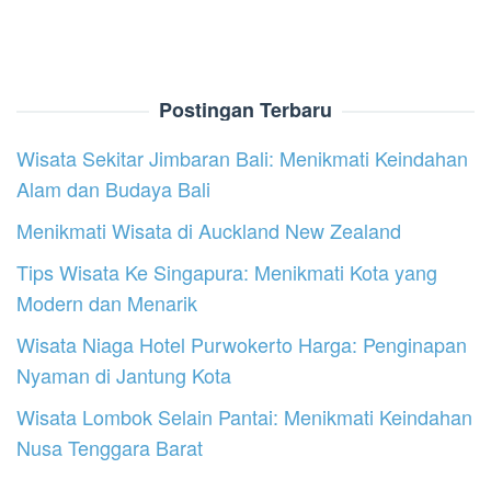
Postingan Terbaru
Wisata Sekitar Jimbaran Bali: Menikmati Keindahan
Alam dan Budaya Bali
Menikmati Wisata di Auckland New Zealand
Tips Wisata Ke Singapura: Menikmati Kota yang
Modern dan Menarik
Wisata Niaga Hotel Purwokerto Harga: Penginapan
Nyaman di Jantung Kota
Wisata Lombok Selain Pantai: Menikmati Keindahan
Nusa Tenggara Barat