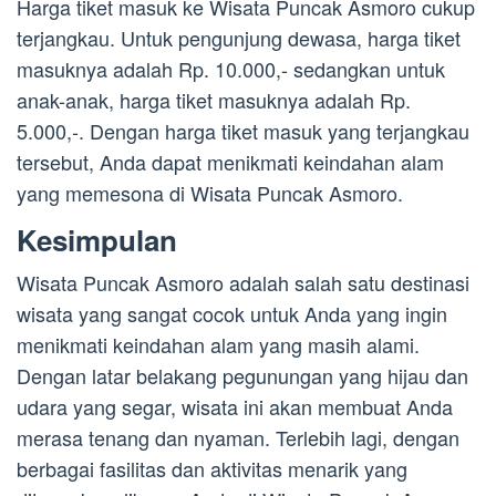
Harga tiket masuk ke Wisata Puncak Asmoro cukup
terjangkau. Untuk pengunjung dewasa, harga tiket
masuknya adalah Rp. 10.000,- sedangkan untuk
anak-anak, harga tiket masuknya adalah Rp.
5.000,-. Dengan harga tiket masuk yang terjangkau
tersebut, Anda dapat menikmati keindahan alam
yang memesona di Wisata Puncak Asmoro.
Kesimpulan
Wisata Puncak Asmoro adalah salah satu destinasi
wisata yang sangat cocok untuk Anda yang ingin
menikmati keindahan alam yang masih alami.
Dengan latar belakang pegunungan yang hijau dan
udara yang segar, wisata ini akan membuat Anda
merasa tenang dan nyaman. Terlebih lagi, dengan
berbagai fasilitas dan aktivitas menarik yang