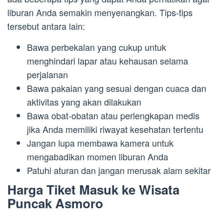
liburan Anda semakin menyenangkan. Tips-tips
tersebut antara lain:
Bawa perbekalan yang cukup untuk
menghindari lapar atau kehausan selama
perjalanan
Bawa pakaian yang sesuai dengan cuaca dan
aktivitas yang akan dilakukan
Bawa obat-obatan atau perlengkapan medis
jika Anda memiliki riwayat kesehatan tertentu
Jangan lupa membawa kamera untuk
mengabadikan momen liburan Anda
Patuhi aturan dan jangan merusak alam sekitar
Harga Tiket Masuk ke Wisata
Puncak Asmoro