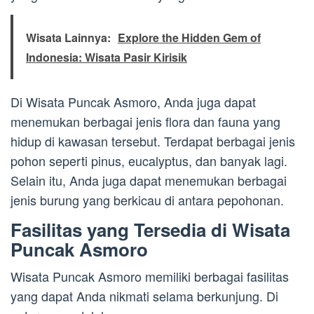
Wisata Lainnya:
Explore the Hidden Gem of
Indonesia: Wisata Pasir Kirisik
Di Wisata Puncak Asmoro, Anda juga dapat
menemukan berbagai jenis flora dan fauna yang
hidup di kawasan tersebut. Terdapat berbagai jenis
pohon seperti pinus, eucalyptus, dan banyak lagi.
Selain itu, Anda juga dapat menemukan berbagai
jenis burung yang berkicau di antara pepohonan.
Fasilitas yang Tersedia di Wisata
Puncak Asmoro
Wisata Puncak Asmoro memiliki berbagai fasilitas
yang dapat Anda nikmati selama berkunjung. Di