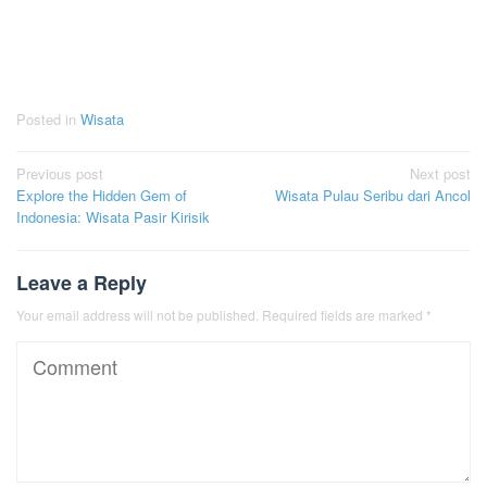
Posted in
Wisata
Post
Previous post
Next post
Explore the Hidden Gem of
Wisata Pulau Seribu dari Ancol
navigation
Indonesia: Wisata Pasir Kirisik
Leave a Reply
Your email address will not be published.
Required fields are marked
*