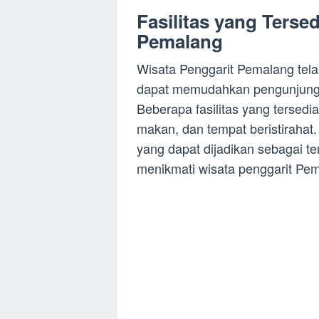
Fasilitas yang Terse
Pemalang
Wisata Penggarit Pemalang telah
dapat memudahkan pengunjung d
Beberapa fasilitas yang tersedia
makan, dan tempat beristirahat. 
yang dapat dijadikan sebagai t
menikmati wisata penggarit Pem