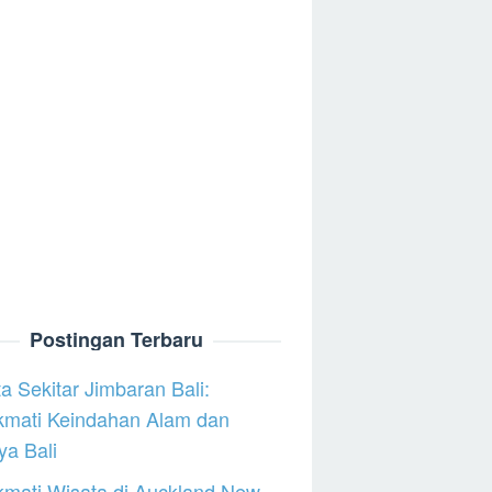
Postingan Terbaru
a Sekitar Jimbaran Bali:
kmati Keindahan Alam dan
a Bali
mati Wisata di Auckland New