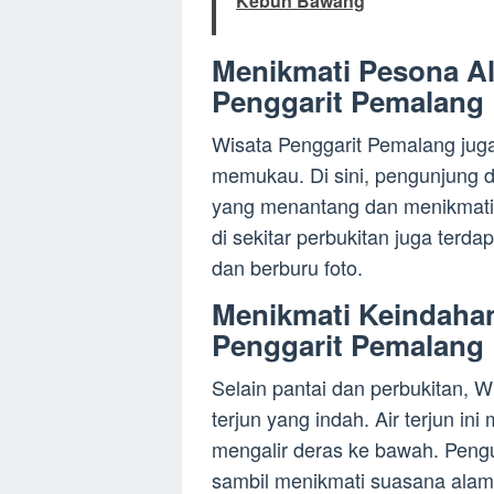
Kebun Bawang
Menikmati Pesona Al
Penggarit Pemalang
Wisata Penggarit Pemalang jug
memukau. Di sini, pengunjung da
yang menantang dan menikmati
di sekitar perbukitan juga ter
dan berburu foto.
Menikmati Keindahan 
Penggarit Pemalang
Selain pantai dan perbukitan, W
terjun yang indah. Air terjun ini
mengalir deras ke bawah. Pengu
sambil menikmati suasana alam