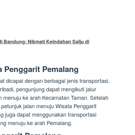
di Bandung: Nikmati Keindahan Salju di
a Penggarit Pemalang
t dicapai dengan berbagai jenis transportasi.
badi, pengunjung dapat mengikuti jalur
 menuju ke arah Kecamatan Taman. Setelah
 petunjuk jalan menuju Wisata Penggarit
ng juga dapat menggunakan transportasi
yang menuju ke arah Pemalang.