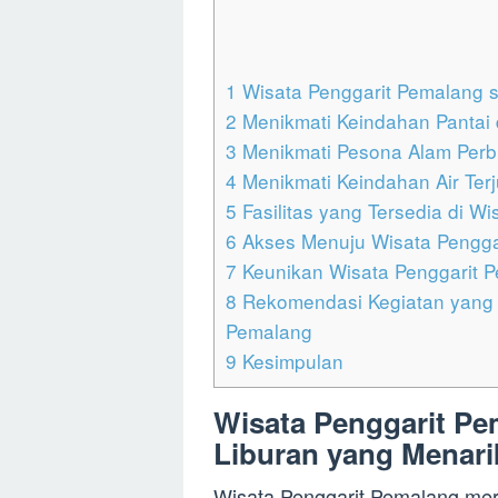
1
Wisata Penggarit Pemalang s
2
Menikmati Keindahan Pantai 
3
Menikmati Pesona Alam Perbu
4
Menikmati Keindahan Air Terj
5
Fasilitas yang Tersedia di W
6
Akses Menuju Wisata Pengga
7
Keunikan Wisata Penggarit 
8
Rekomendasi Kegiatan yang D
Pemalang
9
Kesimpulan
Wisata Penggarit Pe
Liburan yang Menari
Wisata Penggarit Pemalang meru