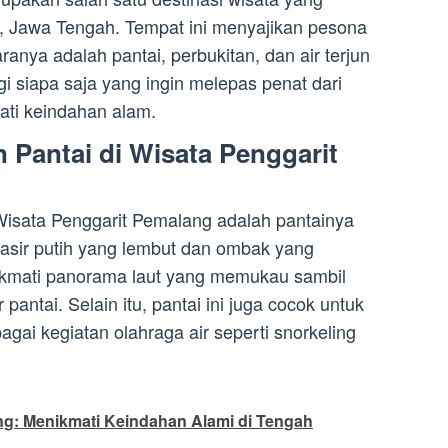
g, Jawa Tengah. Tempat ini menyajikan pesona
anya adalah pantai, perbukitan, dan air terjun
gi siapa saja yang ingin melepas penat dari
mati keindahan alam.
 Pantai di Wisata Penggarit
 Wisata Penggarit Pemalang adalah pantainya
 pasir putih yang lembut dan ombak yang
ikmati panorama laut yang memukau sambil
pantai. Selain itu, pantai ini juga cocok untuk
gai kegiatan olahraga air seperti snorkeling
g: Menikmati Keindahan Alami di Tengah