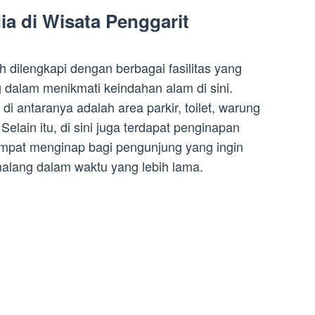
dia di Wisata Penggarit
 dilengkapi dengan berbagai fasilitas yang
alam menikmati keindahan alam di sini.
 di antaranya adalah area parkir, toilet, warung
Selain itu, di sini juga terdapat penginapan
empat menginap bagi pengunjung yang ingin
alang dalam waktu yang lebih lama.