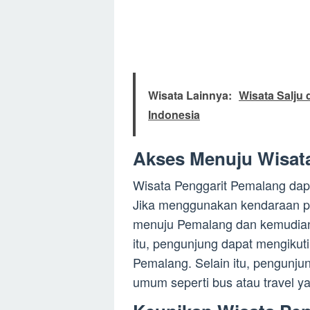
Wisata Lainnya:
Wisata Salju 
Indonesia
Akses Menuju Wisat
Wisata Penggarit Pemalang dapa
Jika menggunakan kendaraan pri
menuju Pemalang dan kemudian
itu, pengunjung dapat mengikuti
Pemalang. Selain itu, pengunju
umum seperti bus atau travel 