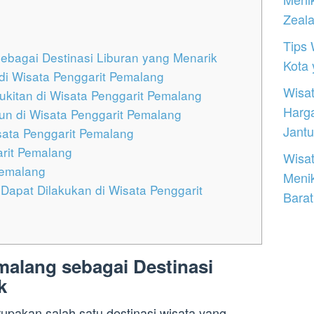
Zeal
Tips 
ebagai Destinasi Liburan yang Menarik
Kota
di Wisata Penggarit Pemalang
Wisat
kitan di Wisata Penggarit Pemalang
Harg
un di Wisata Penggarit Pemalang
Jantu
isata Penggarit Pemalang
rit Pemalang
Wisat
Pemalang
Meni
apat Dilakukan di Wisata Penggarit
Barat
malang sebagai Destinasi
k
pakan salah satu destinasi wisata yang