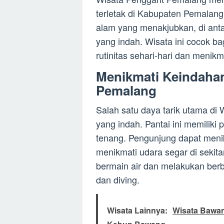
terletak di Kabupaten Pemalan
alam yang menakjubkan, di antar
yang indah. Wisata ini cocok ba
rutinitas sehari-hari dan menik
Menikmati Keindahan
Pemalang
Salah satu daya tarik utama di
yang indah. Pantai ini memiliki
tenang. Pengunjung dapat men
menikmati udara segar di sekitar 
bermain air dan melakukan berba
dan diving.
Wisata Lainnya:
Wisata Bawan