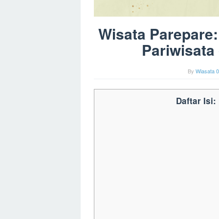
Wisata Parepare:
Pariwisata
By
Wiasata 0
Daftar Isi: