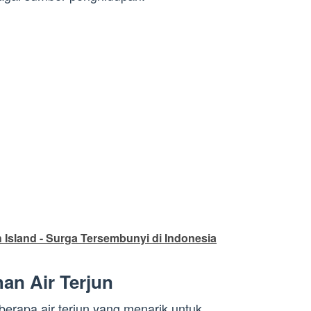
 Island - Surga Tersembunyi di Indonesia
an Air Terjun
eberapa air terjun yang menarik untuk