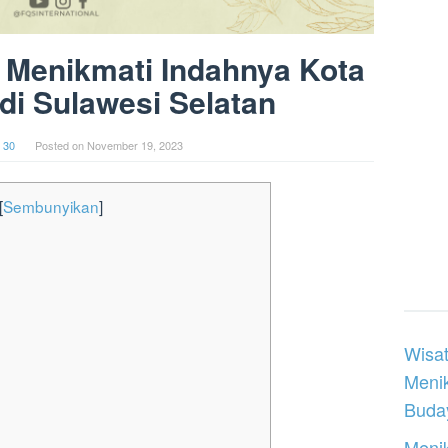
 Menikmati Indahnya Kota
 di Sulawesi Selatan
 30
Posted on
November 19, 2023
[
Sembunyikan
]
Wisat
Meni
Buday
Menik