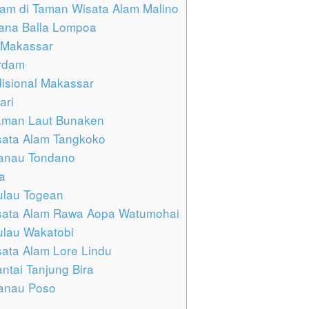
am di Taman Wisata Alam Malino
tana Balla Lompoa
 Makassar
erdam
disional Makassar
ari
aman Laut Bunaken
ata Alam Tangkoko
Danau Tondano
a
ulau Togean
sata Alam Rawa Aopa Watumohai
ulau Wakatobi
ata Alam Lore Lindu
ntai Tanjung Bira
anau Poso