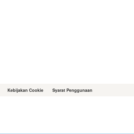
Kebijakan Cookie
Syarat Penggunaan