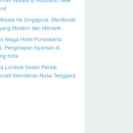
and
Wisata Ke Singapura: Menikmati
 yang Modern dan Menarik
a Niaga Hotel Purwokerto
a: Penginapan Nyaman di
ng Kota
a Lombok Selain Pantai:
kmati Keindahan Nusa Tenggara