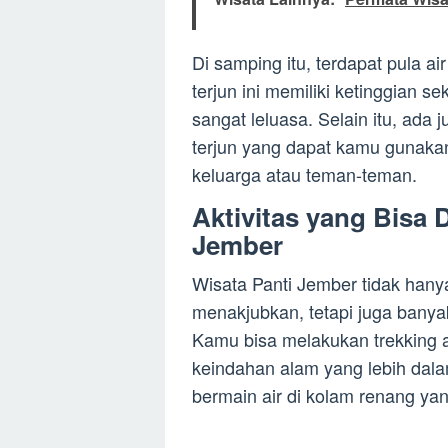
Di samping itu, terdapat pula a
terjun ini memiliki ketinggian s
sangat leluasa. Selain itu, ada
terjun yang dapat kamu gunaka
keluarga atau teman-teman.
Aktivitas yang Bisa 
Jember
Wisata Panti Jember tidak han
menakjubkan, tetapi juga banyak
Kamu bisa melakukan trekking at
keindahan alam yang lebih dala
bermain air di kolam renang yan