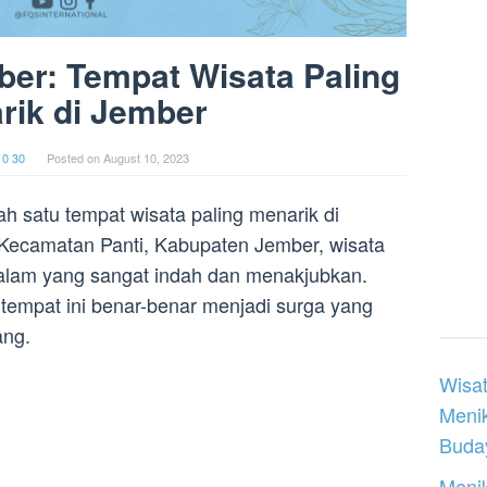
ber: Tempat Wisata Paling
rik di Jember
 0 30
Posted on
August 10, 2023
h satu tempat wisata paling menarik di
, Kecamatan Panti, Kabupaten Jember, wisata
lam yang sangat indah dan menakjubkan.
 tempat ini benar-benar menjadi surga yang
ang.
Wisat
Meni
Buday
Menik