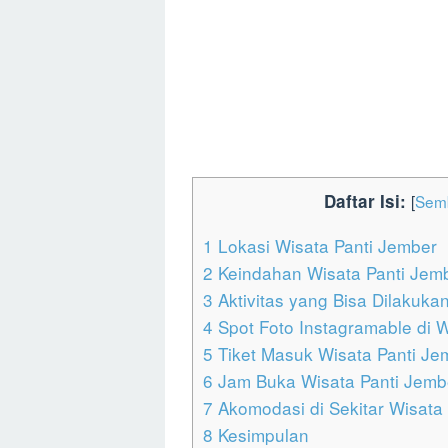
Daftar Isi:
[
Sem
1
Lokasi Wisata Panti Jember
2
Keindahan Wisata Panti Jem
3
Aktivitas yang Bisa Dilakuka
4
Spot Foto Instagramable di W
5
Tiket Masuk Wisata Panti Je
6
Jam Buka Wisata Panti Jemb
7
Akomodasi di Sekitar Wisata
8
Kesimpulan