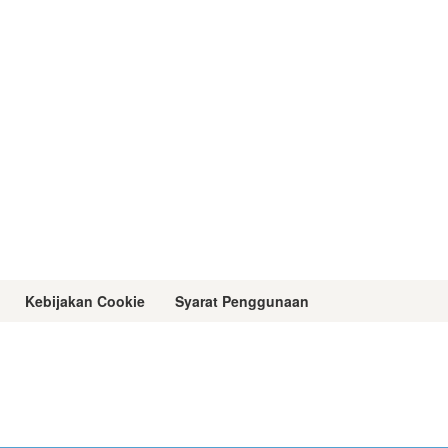
Kebijakan Cookie
Syarat Penggunaan