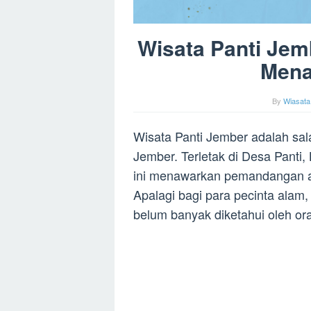
Wisata Panti Jem
Mena
By
Wiasata
Wisata Panti Jember adalah sala
Jember. Terletak di Desa Panti
ini menawarkan pemandangan a
Apalagi bagi para pecinta alam,
belum banyak diketahui oleh or