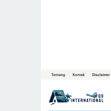
Skip
to
content
Tentang
Kontak
Disclaimer