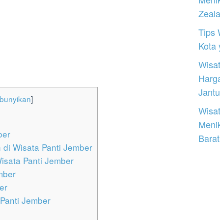
Zeal
Tips 
Kota
Wisat
Harg
Jantu
bunyikan
]
Wisat
Meni
ber
Barat
n di Wisata Panti Jember
isata Panti Jember
mber
er
 Panti Jember