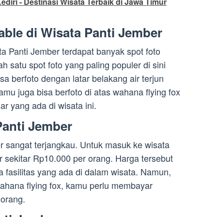
ediri - Destinasi Wisata Terbaik di Jawa Timur
able di Wisata Panti Jember
ta Panti Jember terdapat banyak spot foto
 satu spot foto yang paling populer di sini
isa berfoto dengan latar belakang air terjun
kamu juga bisa berfoto di atas wahana flying fox
r yang ada di wisata ini.
Panti Jember
r sangat terjangkau. Untuk masuk ke wisata
 sekitar Rp10.000 per orang. Harga tersebut
fasilitas yang ada di dalam wisata. Namun,
ahana flying fox, kamu perlu membayar
 orang.