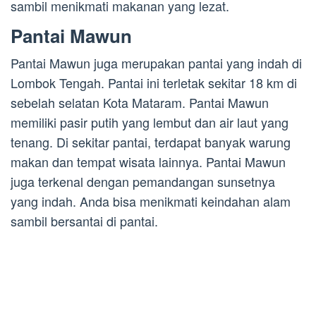
sambil menikmati makanan yang lezat.
Pantai Mawun
Pantai Mawun juga merupakan pantai yang indah di
Lombok Tengah. Pantai ini terletak sekitar 18 km di
sebelah selatan Kota Mataram. Pantai Mawun
memiliki pasir putih yang lembut dan air laut yang
tenang. Di sekitar pantai, terdapat banyak warung
makan dan tempat wisata lainnya. Pantai Mawun
juga terkenal dengan pemandangan sunsetnya
yang indah. Anda bisa menikmati keindahan alam
sambil bersantai di pantai.