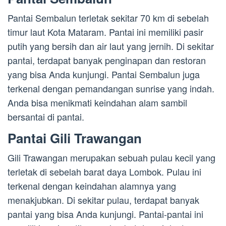
Pantai Sembalun terletak sekitar 70 km di sebelah
timur laut Kota Mataram. Pantai ini memiliki pasir
putih yang bersih dan air laut yang jernih. Di sekitar
pantai, terdapat banyak penginapan dan restoran
yang bisa Anda kunjungi. Pantai Sembalun juga
terkenal dengan pemandangan sunrise yang indah.
Anda bisa menikmati keindahan alam sambil
bersantai di pantai.
Pantai Gili Trawangan
Gili Trawangan merupakan sebuah pulau kecil yang
terletak di sebelah barat daya Lombok. Pulau ini
terkenal dengan keindahan alamnya yang
menakjubkan. Di sekitar pulau, terdapat banyak
pantai yang bisa Anda kunjungi. Pantai-pantai ini