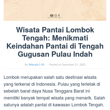
Wisata Pantai Lombok
Tengah: Menikmati
Keindahan Pantai di Tengah
Gugusan Pulau Indah
By
Wiasata 0 30
Posted on
December 21, 2023
Lombok merupakan salah satu destinasi wisata
yang terkenal di Indonesia. Pulau yang terletak di
sebelah barat daya Nusa Tenggara Barat ini
memiliki banyak tempat wisata yang menarik. Salah
satunya adalah pantai di kawasan Lombok Tengah.