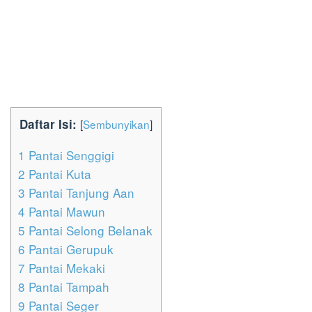
Daftar Isi:
[
Sembunyikan
]
1
Pantai Senggigi
2
Pantai Kuta
3
Pantai Tanjung Aan
4
Pantai Mawun
5
Pantai Selong Belanak
6
Pantai Gerupuk
7
Pantai Mekaki
8
Pantai Tampah
9
Pantai Seger