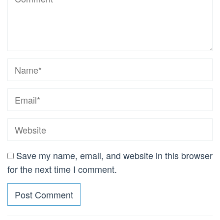
Save my name, email, and website in this browser
for the next time I comment.