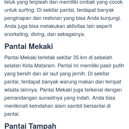
teluk yang terpisah dan memiliki ombak yang cocok
untuk surfing. Di sekitar pantai, terdapat banyak
penginapan dan restoran yang bisa Anda kunjungi.
Anda juga bisa melakukan aktivitas lain seperti
snorkeling, diving, dan sebagainya.
Pantai Mekaki
Pantai Mekaki terletak sekitar 35 km di sebelah
selatan Kota Mataram. Pantai ini memiliki pasir putih
yang bersih dan air laut yang jernih. Di sekitar
pantai, terdapat banyak warung makan dan tempat
wisata lainnya. Pantai Mekaki juga terkenal dengan
pemandangan sunsetnya yang indah. Anda bisa
menikmati keindahan alam sambil bersantai di
pantai.
Pantai Tampah