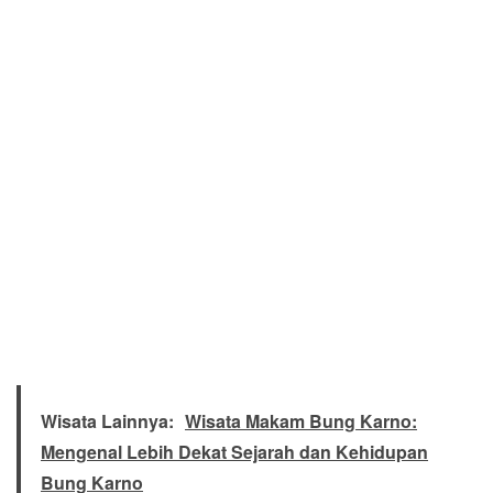
Wisata Lainnya:
Wisata Makam Bung Karno:
Mengenal Lebih Dekat Sejarah dan Kehidupan
Bung Karno