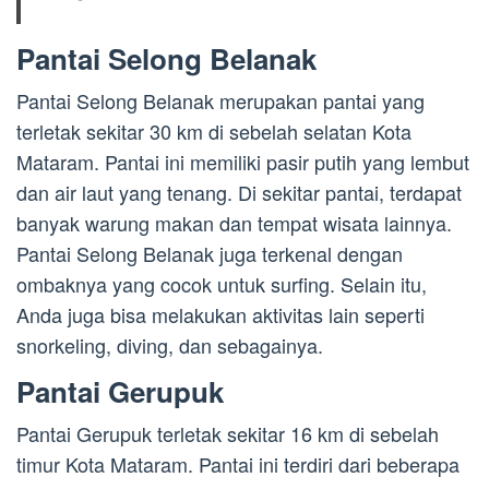
Pantai Selong Belanak
Pantai Selong Belanak merupakan pantai yang
terletak sekitar 30 km di sebelah selatan Kota
Mataram. Pantai ini memiliki pasir putih yang lembut
dan air laut yang tenang. Di sekitar pantai, terdapat
banyak warung makan dan tempat wisata lainnya.
Pantai Selong Belanak juga terkenal dengan
ombaknya yang cocok untuk surfing. Selain itu,
Anda juga bisa melakukan aktivitas lain seperti
snorkeling, diving, dan sebagainya.
Pantai Gerupuk
Pantai Gerupuk terletak sekitar 16 km di sebelah
timur Kota Mataram. Pantai ini terdiri dari beberapa