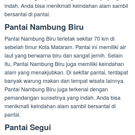
indah. Anda bisa menikmati keindahan alam sambil
bersantai di pantai.
Pantai Nambung Biru
Pantai Nambung Biru terletak sekitar 70 km di
sebelah timur Kota Mataram. Pantai ini memiliki air
laut yang berwarna biru dan sangat jernih. Selain
itu, Pantai Nambung Biru juga memiliki keindahan
alam yang menakjubkan. Di sekitar pantai, terdapat
banyak warung makan dan tempat wisata lainnya.
Pantai Nambung Biru juga terkenal dengan
pemandangan sunsetnya yang indah. Anda bisa
menikmati keindahan alam sambil bersantai di
pantai.
Pantai Segui