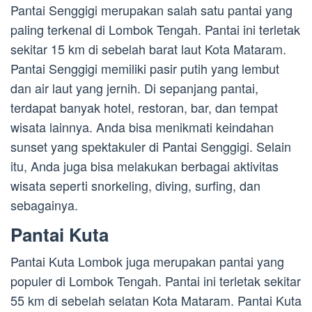
Pantai Senggigi merupakan salah satu pantai yang
paling terkenal di Lombok Tengah. Pantai ini terletak
sekitar 15 km di sebelah barat laut Kota Mataram.
Pantai Senggigi memiliki pasir putih yang lembut
dan air laut yang jernih. Di sepanjang pantai,
terdapat banyak hotel, restoran, bar, dan tempat
wisata lainnya. Anda bisa menikmati keindahan
sunset yang spektakuler di Pantai Senggigi. Selain
itu, Anda juga bisa melakukan berbagai aktivitas
wisata seperti snorkeling, diving, surfing, dan
sebagainya.
Pantai Kuta
Pantai Kuta Lombok juga merupakan pantai yang
populer di Lombok Tengah. Pantai ini terletak sekitar
55 km di sebelah selatan Kota Mataram. Pantai Kuta