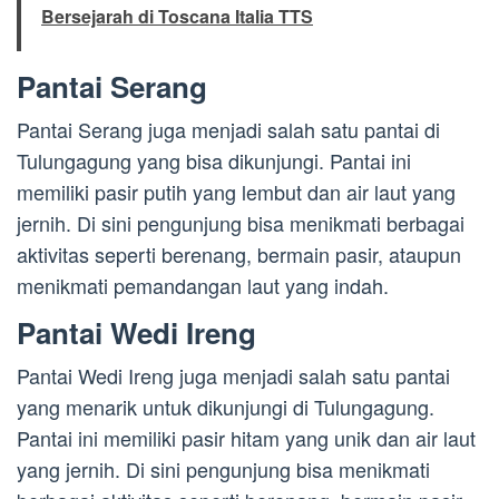
Bersejarah di Toscana Italia TTS
Pantai Serang
Pantai Serang juga menjadi salah satu pantai di
Tulungagung yang bisa dikunjungi. Pantai ini
memiliki pasir putih yang lembut dan air laut yang
jernih. Di sini pengunjung bisa menikmati berbagai
aktivitas seperti berenang, bermain pasir, ataupun
menikmati pemandangan laut yang indah.
Pantai Wedi Ireng
Pantai Wedi Ireng juga menjadi salah satu pantai
yang menarik untuk dikunjungi di Tulungagung.
Pantai ini memiliki pasir hitam yang unik dan air laut
yang jernih. Di sini pengunjung bisa menikmati