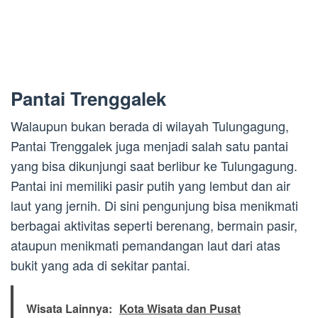
Pantai Trenggalek
Walaupun bukan berada di wilayah Tulungagung,
Pantai Trenggalek juga menjadi salah satu pantai
yang bisa dikunjungi saat berlibur ke Tulungagung.
Pantai ini memiliki pasir putih yang lembut dan air
laut yang jernih. Di sini pengunjung bisa menikmati
berbagai aktivitas seperti berenang, bermain pasir,
ataupun menikmati pemandangan laut dari atas
bukit yang ada di sekitar pantai.
Wisata Lainnya:
Kota Wisata dan Pusat