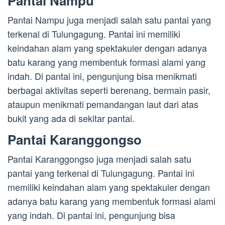
Pantai Nampu
Pantai Nampu juga menjadi salah satu pantai yang
terkenal di Tulungagung. Pantai ini memiliki
keindahan alam yang spektakuler dengan adanya
batu karang yang membentuk formasi alami yang
indah. Di pantai ini, pengunjung bisa menikmati
berbagai aktivitas seperti berenang, bermain pasir,
ataupun menikmati pemandangan laut dari atas
bukit yang ada di sekitar pantai.
Pantai Karanggongso
Pantai Karanggongso juga menjadi salah satu
pantai yang terkenal di Tulungagung. Pantai ini
memiliki keindahan alam yang spektakuler dengan
adanya batu karang yang membentuk formasi alami
yang indah. Di pantai ini, pengunjung bisa