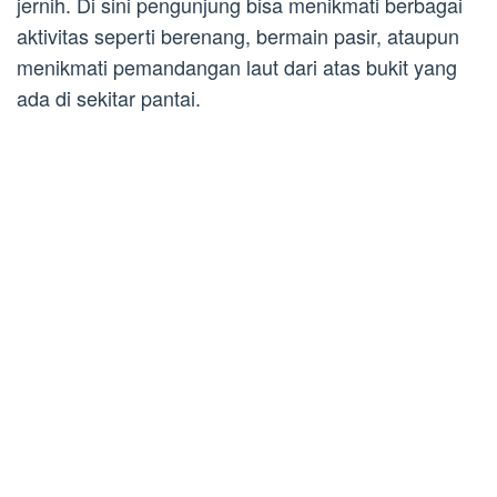
jernih. Di sini pengunjung bisa menikmati berbagai
aktivitas seperti berenang, bermain pasir, ataupun
menikmati pemandangan laut dari atas bukit yang
ada di sekitar pantai.