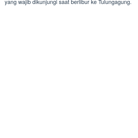
yang wajib dikunjungi saat berlibur ke Tulungagung.