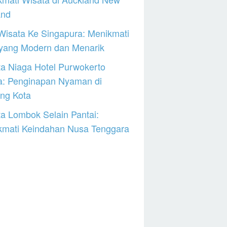
and
Wisata Ke Singapura: Menikmati
 yang Modern dan Menarik
a Niaga Hotel Purwokerto
a: Penginapan Nyaman di
ng Kota
a Lombok Selain Pantai:
kmati Keindahan Nusa Tenggara