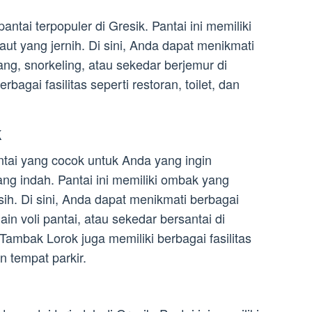
ntai terpopuler di Gresik. Pantai ini memiliki
laut yang jernih. Di sini, Anda dapat menikmati
ang, snorkeling, atau sekedar berjemur di
erbagai fasilitas seperti restoran, toilet, dan
k
tai yang cocok untuk Anda yang ingin
g indah. Pantai ini memiliki ombak yang
sih. Di sini, Anda dapat menikmati berbagai
ain voli pantai, atau sekedar bersantai di
 Tambak Lorok juga memiliki berbagai fasilitas
n tempat parkir.