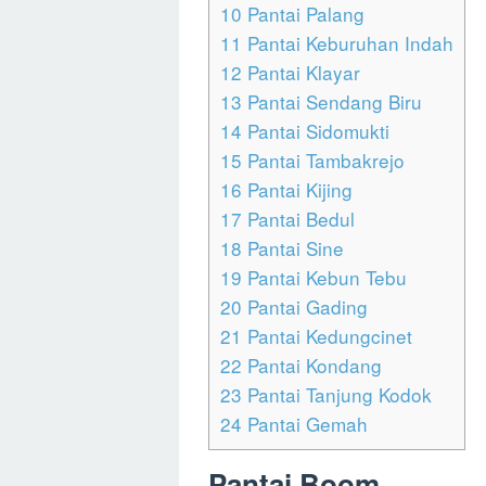
10
Pantai Palang
11
Pantai Keburuhan Indah
12
Pantai Klayar
13
Pantai Sendang Biru
14
Pantai Sidomukti
15
Pantai Tambakrejo
16
Pantai Kijing
17
Pantai Bedul
18
Pantai Sine
19
Pantai Kebun Tebu
20
Pantai Gading
21
Pantai Kedungcinet
22
Pantai Kondang
23
Pantai Tanjung Kodok
24
Pantai Gemah
Pantai Boom