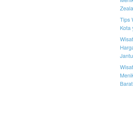
Zeal
Tips 
Kota
Wisat
Harg
Jantu
Wisat
Meni
Barat