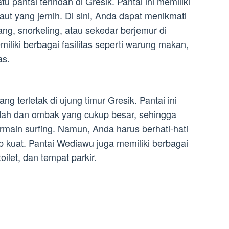
u pantai terindah di Gresik. Pantai ini memiliki
laut yang jernih. Di sini, Anda dapat menikmati
ang, snorkeling, atau sekedar berjemur di
miliki berbagai fasilitas seperti warung makan,
as.
g terletak di ujung timur Gresik. Pantai ini
dah dan ombak yang cukup besar, sehingga
rmain surfing. Namun, Anda harus berhati-hati
p kuat. Pantai Wediawu juga memiliki berbagai
oilet, dan tempat parkir.