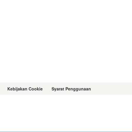
Kebijakan Cookie
Syarat Penggunaan