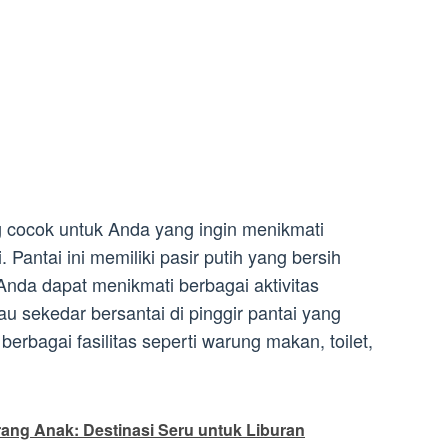
g cocok untuk Anda yang ingin menikmati
Pantai ini memiliki pasir putih yang bersih
i, Anda dapat menikmati berbagai aktivitas
au sekedar bersantai di pinggir pantai yang
 berbagai fasilitas seperti warung makan, toilet,
ang Anak: Destinasi Seru untuk Liburan