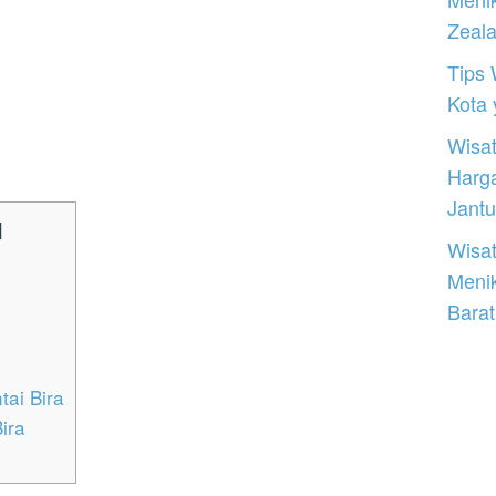
Zeal
Tips 
Kota
Wisat
Harg
Jantu
]
Wisat
Meni
Barat
tai Bira
ira