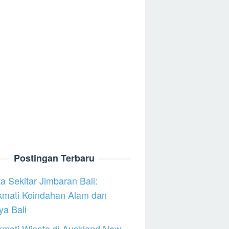
Postingan Terbaru
a Sekitar Jimbaran Bali:
kmati Keindahan Alam dan
a Bali
mati Wisata di Auckland New