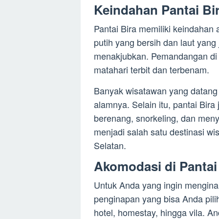
Keindahan Pantai Bi
Pantai Bira memiliki keindahan a
putih yang bersih dan laut yang
menakjubkan. Pemandangan di p
matahari terbit dan terbenam.
Banyak wisatawan yang datang 
alamnya. Selain itu, pantai Bira
berenang, snorkeling, dan meny
menjadi salah satu destinasi wi
Selatan.
Akomodasi di Pantai
Untuk Anda yang ingin menginap
penginapan yang bisa Anda pilih
hotel, homestay, hingga vila. 