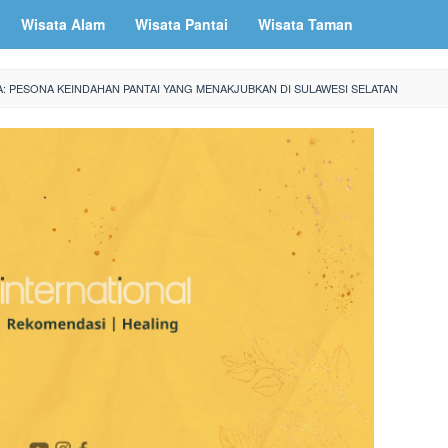
Wisata Alam
Wisata Pantai
Wisata Taman
RA: PESONA KEINDAHAN PANTAI YANG MENAKJUBKAN DI SULAWESI SELATAN