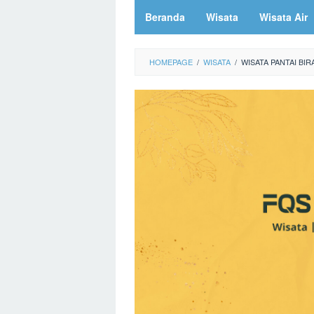
Beranda
Wisata
Wisata Air
HOMEPAGE
/
WISATA
/
WISATA PANTAI BI