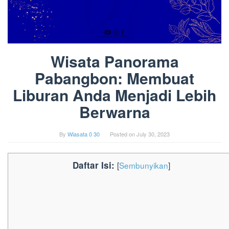
Wisata Panorama
Pabangbon: Membuat
Liburan Anda Menjadi Lebih
Berwarna
By
Wiasata 0 30
Posted on
July 30, 2023
Daftar Isi:
[
Sembunyikan
]