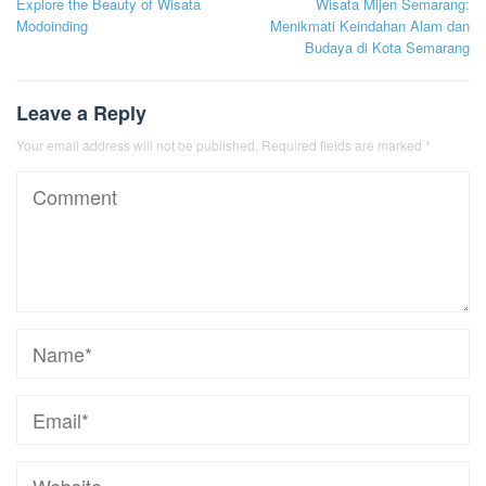
Explore the Beauty of Wisata
Wisata Mijen Semarang:
navigation
Modoinding
Menikmati Keindahan Alam dan
Budaya di Kota Semarang
Leave a Reply
Your email address will not be published.
Required fields are marked
*