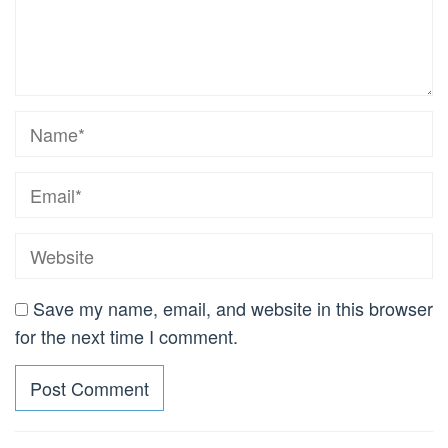
Save my name, email, and website in this browser
for the next time I comment.