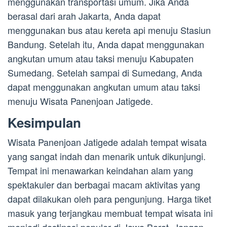
menggunakan transportasi umum. Jika Anda
berasal dari arah Jakarta, Anda dapat
menggunakan bus atau kereta api menuju Stasiun
Bandung. Setelah itu, Anda dapat menggunakan
angkutan umum atau taksi menuju Kabupaten
Sumedang. Setelah sampai di Sumedang, Anda
dapat menggunakan angkutan umum atau taksi
menuju Wisata Panenjoan Jatigede.
Kesimpulan
Wisata Panenjoan Jatigede adalah tempat wisata
yang sangat indah dan menarik untuk dikunjungi.
Tempat ini menawarkan keindahan alam yang
spektakuler dan berbagai macam aktivitas yang
dapat dilakukan oleh para pengunjung. Harga tiket
masuk yang terjangkau membuat tempat wisata ini