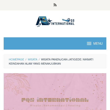
MENU
HOMEPAGE
/
WISATA
/
WISATA PANENJOAN JATIGEDE: NIKMATI
KEINDAHAN ALAM YANG MENAKJUBKAN