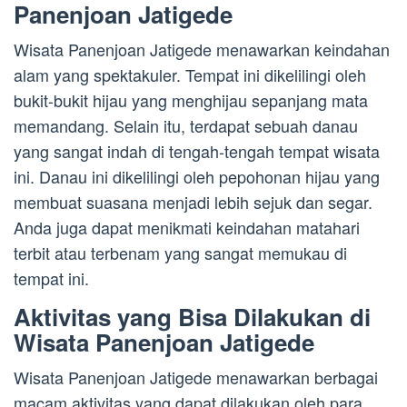
Panenjoan Jatigede
Wisata Panenjoan Jatigede menawarkan keindahan
alam yang spektakuler. Tempat ini dikelilingi oleh
bukit-bukit hijau yang menghijau sepanjang mata
memandang. Selain itu, terdapat sebuah danau
yang sangat indah di tengah-tengah tempat wisata
ini. Danau ini dikelilingi oleh pepohonan hijau yang
membuat suasana menjadi lebih sejuk dan segar.
Anda juga dapat menikmati keindahan matahari
terbit atau terbenam yang sangat memukau di
tempat ini.
Aktivitas yang Bisa Dilakukan di
Wisata Panenjoan Jatigede
Wisata Panenjoan Jatigede menawarkan berbagai
macam aktivitas yang dapat dilakukan oleh para