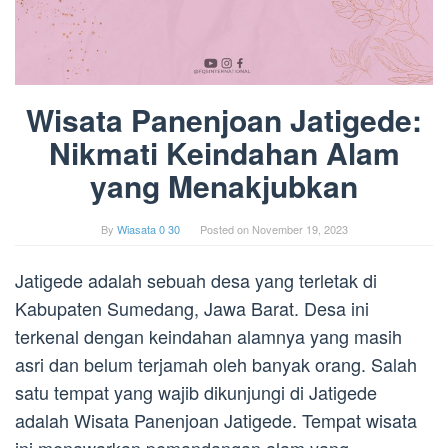
Wisata Panenjoan Jatigede:
Nikmati Keindahan Alam
yang Menakjubkan
By
Wiasata 0 30
Posted on
November 19, 2023
Jatigede adalah sebuah desa yang terletak di
Kabupaten Sumedang, Jawa Barat. Desa ini
terkenal dengan keindahan alamnya yang masih
asri dan belum terjamah oleh banyak orang. Salah
satu tempat yang wajib dikunjungi di Jatigede
adalah Wisata Panenjoan Jatigede. Tempat wisata