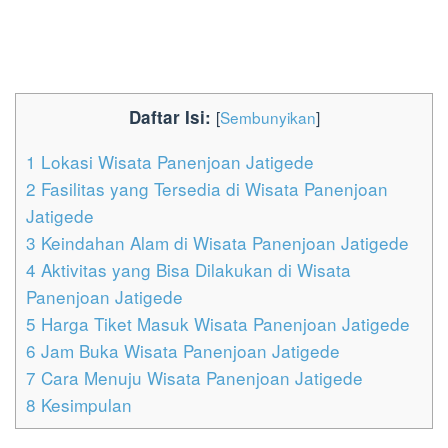
Daftar Isi:
[
Sembunyikan
]
1
Lokasi Wisata Panenjoan Jatigede
2
Fasilitas yang Tersedia di Wisata Panenjoan
Jatigede
3
Keindahan Alam di Wisata Panenjoan Jatigede
4
Aktivitas yang Bisa Dilakukan di Wisata
Panenjoan Jatigede
5
Harga Tiket Masuk Wisata Panenjoan Jatigede
6
Jam Buka Wisata Panenjoan Jatigede
7
Cara Menuju Wisata Panenjoan Jatigede
8
Kesimpulan