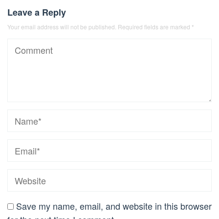
Leave a Reply
Your email address will not be published.
Required fields are marked
*
Save my name, email, and website in this browser