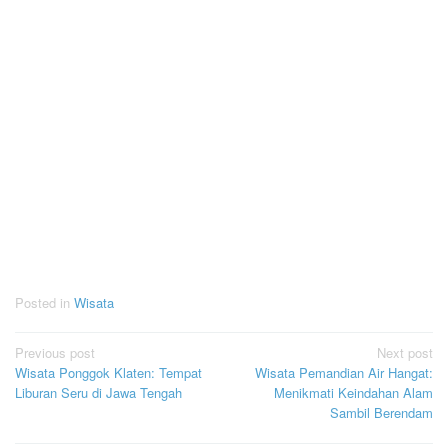
Posted in
Wisata
Post
Previous post
Next post
Wisata Ponggok Klaten: Tempat
Wisata Pemandian Air Hangat:
navigation
Liburan Seru di Jawa Tengah
Menikmati Keindahan Alam
Sambil Berendam