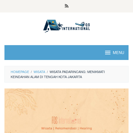
MENU
HOMEPAGE
/
WISATA
/
WISATA PADARINCANG: MENIKMATI
KEINDAHAN ALAM DI TENGAH KOTA JAKARTA