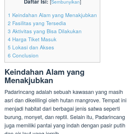
Daftar Isi:
[
Sembunyikan
]
1
Keindahan Alam yang Menakjubkan
2
Fasilitas yang Tersedia
3
Aktivitas yang Bisa Dilakukan
4
Harga Tiket Masuk
5
Lokasi dan Akses
6
Conclusion
Keindahan Alam yang
Menakjubkan
Padarincang adalah sebuah kawasan yang masih
asri dan dikelilingi oleh hutan mangrove. Tempat ini
menjadi habitat dari berbagai jenis satwa seperti
burung, monyet, dan reptil. Selain itu, Padarincang
juga memiliki pantai yang indah dengan pasir putih
dan air laut yang jernih.