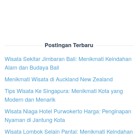
Postingan Terbaru
Wisata Sekitar Jimbaran Bali: Menikmati Keindahan
Alam dan Budaya Bali
Menikmati Wisata di Auckland New Zealand
Tips Wisata Ke Singapura: Menikmati Kota yang
Modern dan Menarik
Wisata Niaga Hotel Purwokerto Harga: Penginapan
Nyaman di Jantung Kota
Wisata Lombok Selain Pantai: Menikmati Keindahan