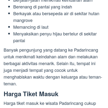
Berenang di pantai yang indah
Berkayak atau bersepeda air di sekitar hutan
mangrove
Memancing di laut
Menyaksikan penyu hijau bertelur di sekitar
pantai
Banyak pengunjung yang datang ke Padarincang
untuk menikmati keindahan alam dan melakukan
berbagai aktivitas menarik. Selain itu, tempat ini
juga menjadi tempat yang cocok untuk
menghabiskan waktu dengan keluarga atau teman-
teman.
Harga Tiket Masuk
Harga tiket masuk ke wisata Padarincang cukup