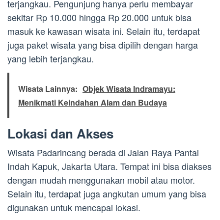
terjangkau. Pengunjung hanya perlu membayar
sekitar Rp 10.000 hingga Rp 20.000 untuk bisa
masuk ke kawasan wisata ini. Selain itu, terdapat
juga paket wisata yang bisa dipilih dengan harga
yang lebih terjangkau.
Wisata Lainnya:
Objek Wisata Indramayu:
Menikmati Keindahan Alam dan Budaya
Lokasi dan Akses
Wisata Padarincang berada di Jalan Raya Pantai
Indah Kapuk, Jakarta Utara. Tempat ini bisa diakses
dengan mudah menggunakan mobil atau motor.
Selain itu, terdapat juga angkutan umum yang bisa
digunakan untuk mencapai lokasi.