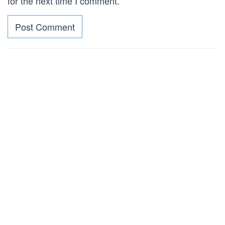
for the next time I comment.