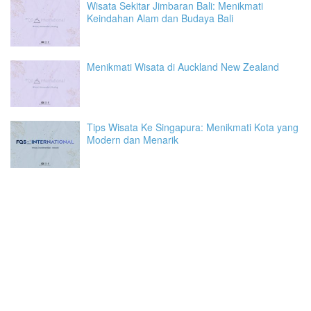
Wisata Sekitar Jimbaran Bali: Menikmati
Keindahan Alam dan Budaya Bali
Menikmati Wisata di Auckland New Zealand
Tips Wisata Ke Singapura: Menikmati Kota yang
Modern dan Menarik