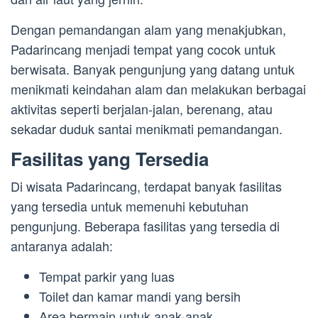
Dengan pemandangan alam yang menakjubkan,
Padarincang menjadi tempat yang cocok untuk
berwisata. Banyak pengunjung yang datang untuk
menikmati keindahan alam dan melakukan berbagai
aktivitas seperti berjalan-jalan, berenang, atau
sekadar duduk santai menikmati pemandangan.
Fasilitas yang Tersedia
Di wisata Padarincang, terdapat banyak fasilitas
yang tersedia untuk memenuhi kebutuhan
pengunjung. Beberapa fasilitas yang tersedia di
antaranya adalah:
Tempat parkir yang luas
Toilet dan kamar mandi yang bersih
Area bermain untuk anak-anak