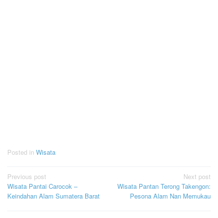
Posted in
Wisata
Post
Previous post
Next post
Wisata Pantai Carocok –
Wisata Pantan Terong Takengon:
navigation
Keindahan Alam Sumatera Barat
Pesona Alam Nan Memukau