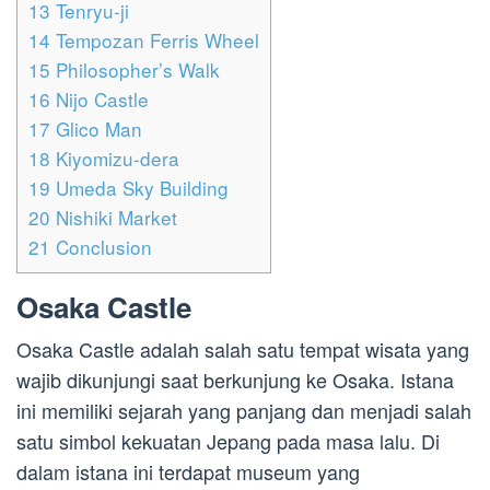
13
Tenryu-ji
14
Tempozan Ferris Wheel
15
Philosopher’s Walk
16
Nijo Castle
17
Glico Man
18
Kiyomizu-dera
19
Umeda Sky Building
20
Nishiki Market
21
Conclusion
Osaka Castle
Osaka Castle adalah salah satu tempat wisata yang
wajib dikunjungi saat berkunjung ke Osaka. Istana
ini memiliki sejarah yang panjang dan menjadi salah
satu simbol kekuatan Jepang pada masa lalu. Di
dalam istana ini terdapat museum yang