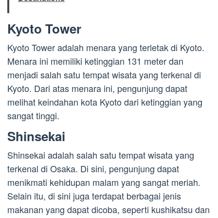
Kyoto Tower
Kyoto Tower adalah menara yang terletak di Kyoto.
Menara ini memiliki ketinggian 131 meter dan
menjadi salah satu tempat wisata yang terkenal di
Kyoto. Dari atas menara ini, pengunjung dapat
melihat keindahan kota Kyoto dari ketinggian yang
sangat tinggi.
Shinsekai
Shinsekai adalah salah satu tempat wisata yang
terkenal di Osaka. Di sini, pengunjung dapat
menikmati kehidupan malam yang sangat meriah.
Selain itu, di sini juga terdapat berbagai jenis
makanan yang dapat dicoba, seperti kushikatsu dan