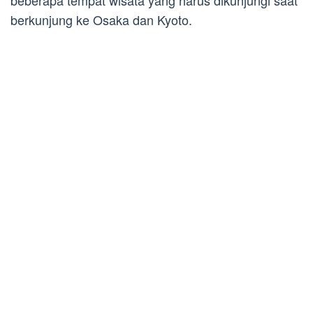
beberapa tempat wisata yang harus dikunjungi saat
berkunjung ke Osaka dan Kyoto.