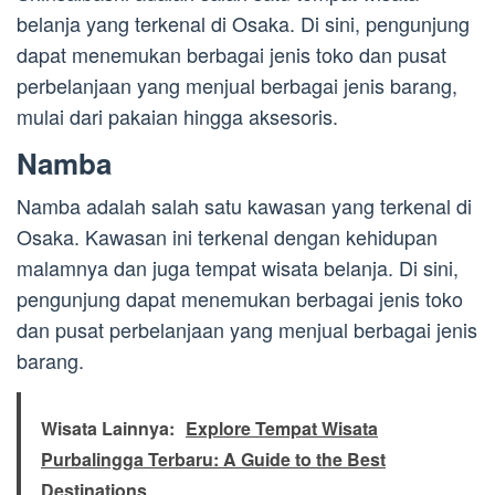
belanja yang terkenal di Osaka. Di sini, pengunjung
dapat menemukan berbagai jenis toko dan pusat
perbelanjaan yang menjual berbagai jenis barang,
mulai dari pakaian hingga aksesoris.
Namba
Namba adalah salah satu kawasan yang terkenal di
Osaka. Kawasan ini terkenal dengan kehidupan
malamnya dan juga tempat wisata belanja. Di sini,
pengunjung dapat menemukan berbagai jenis toko
dan pusat perbelanjaan yang menjual berbagai jenis
barang.
Wisata Lainnya:
Explore Tempat Wisata
Purbalingga Terbaru: A Guide to the Best
Destinations