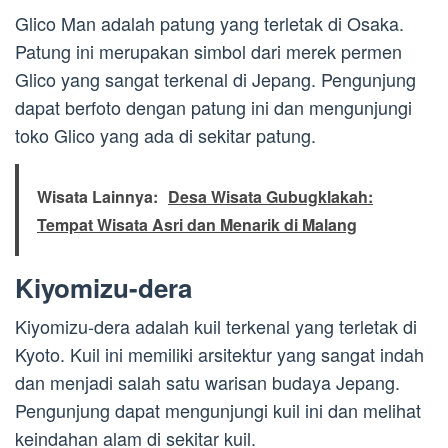
Glico Man adalah patung yang terletak di Osaka.
Patung ini merupakan simbol dari merek permen
Glico yang sangat terkenal di Jepang. Pengunjung
dapat berfoto dengan patung ini dan mengunjungi
toko Glico yang ada di sekitar patung.
Wisata Lainnya:
Desa Wisata Gubugklakah:
Tempat Wisata Asri dan Menarik di Malang
Kiyomizu-dera
Kiyomizu-dera adalah kuil terkenal yang terletak di
Kyoto. Kuil ini memiliki arsitektur yang sangat indah
dan menjadi salah satu warisan budaya Jepang.
Pengunjung dapat mengunjungi kuil ini dan melihat
keindahan alam di sekitar kuil.