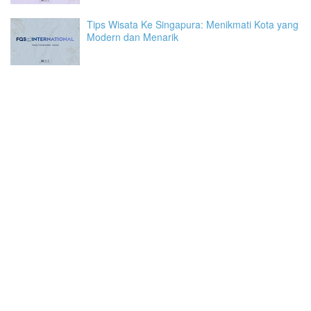
Tips Wisata Ke Singapura: Menikmati Kota yang
Modern dan Menarik