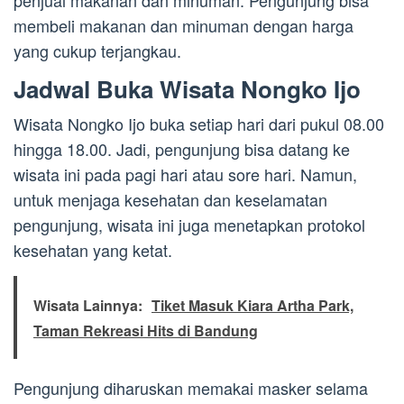
penjual makanan dan minuman. Pengunjung bisa
membeli makanan dan minuman dengan harga
yang cukup terjangkau.
Jadwal Buka Wisata Nongko Ijo
Wisata Nongko Ijo buka setiap hari dari pukul 08.00
hingga 18.00. Jadi, pengunjung bisa datang ke
wisata ini pada pagi hari atau sore hari. Namun,
untuk menjaga kesehatan dan keselamatan
pengunjung, wisata ini juga menetapkan protokol
kesehatan yang ketat.
Wisata Lainnya:
Tiket Masuk Kiara Artha Park,
Taman Rekreasi Hits di Bandung
Pengunjung diharuskan memakai masker selama