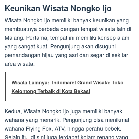
Keunikan Wisata Nongko Ijo
Wisata Nongko Ijo memiliki banyak keunikan yang
membuatnya berbeda dengan tempat wisata lain di
Malang. Pertama, tempat ini memiliki konsep alam
yang sangat kuat. Pengunjung akan disuguhi
pemandangan hijau yang asri dan segar di sekitar
area wisata.
Wisata Lainnya:
Indomaret Grand Wisata: Toko
Kelontong Terbaik di Kota Bekasi
Kedua, Wisata Nongko Ijo juga memiliki banyak
wahana yang menarik. Pengunjung bisa menikmati
wahana Flying Fox, ATV, hingga perahu bebek.
Selain itu, di sini juga terdapat kolam renang yang