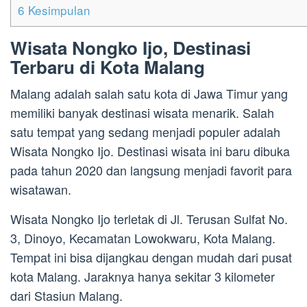
6
Kesimpulan
Wisata Nongko Ijo, Destinasi
Terbaru di Kota Malang
Malang adalah salah satu kota di Jawa Timur yang
memiliki banyak destinasi wisata menarik. Salah
satu tempat yang sedang menjadi populer adalah
Wisata Nongko Ijo. Destinasi wisata ini baru dibuka
pada tahun 2020 dan langsung menjadi favorit para
wisatawan.
Wisata Nongko Ijo terletak di Jl. Terusan Sulfat No.
3, Dinoyo, Kecamatan Lowokwaru, Kota Malang.
Tempat ini bisa dijangkau dengan mudah dari pusat
kota Malang. Jaraknya hanya sekitar 3 kilometer
dari Stasiun Malang.