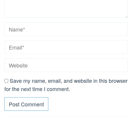
Save my name, email, and website in this browser
for the next time I comment.