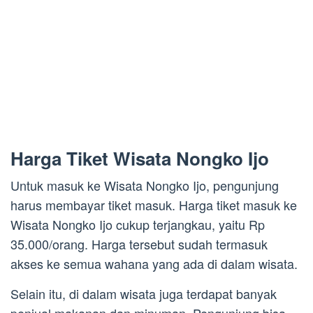
Harga Tiket Wisata Nongko Ijo
Untuk masuk ke Wisata Nongko Ijo, pengunjung
harus membayar tiket masuk. Harga tiket masuk ke
Wisata Nongko Ijo cukup terjangkau, yaitu Rp
35.000/orang. Harga tersebut sudah termasuk
akses ke semua wahana yang ada di dalam wisata.
Selain itu, di dalam wisata juga terdapat banyak