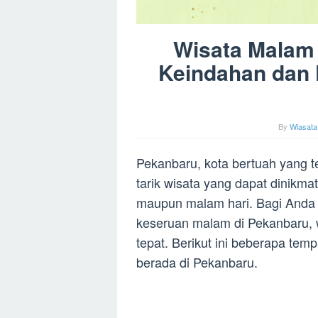
Wisata Malam
Keindahan dan 
By
Wiasata
Pekanbaru, kota bertuah yang te
tarik wisata yang dapat dinikmat
maupun malam hari. Bagi Anda 
keseruan malam di Pekanbaru, w
tepat. Berikut ini beberapa tem
berada di Pekanbaru.