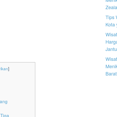
Zeal
Tips 
Kota
Wisat
Harg
Jantu
Wisat
Meni
ikan
]
Barat
yang
 Tiga