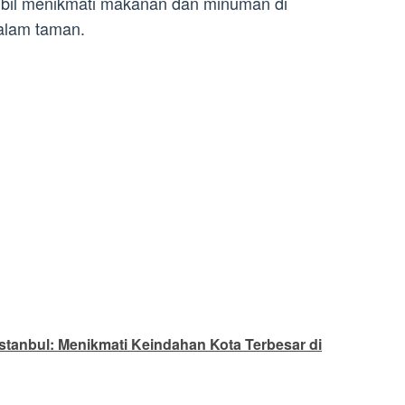
bil menikmati makanan dan minuman di
dalam taman.
Istanbul: Menikmati Keindahan Kota Terbesar di