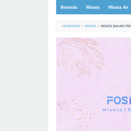
Beranda
Wisata
Wisata Air
HOMEPAGE
/
WISATA
/
WISATA BAHARI PE