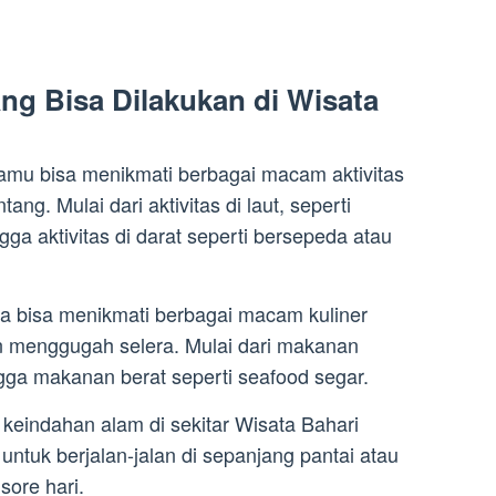
ang Bisa Dilakukan di Wisata
amu bisa menikmati berbagai macam aktivitas
. Mulai dari aktivitas di laut, seperti
a aktivitas di darat seperti bersepeda atau
uga bisa menikmati berbagai macam kuliner
n menggugah selera. Mulai dari makanan
ngga makanan berat seperti seafood segar.
 keindahan alam di sekitar Wisata Bahari
ntuk berjalan-jalan di sepanjang pantai atau
sore hari.