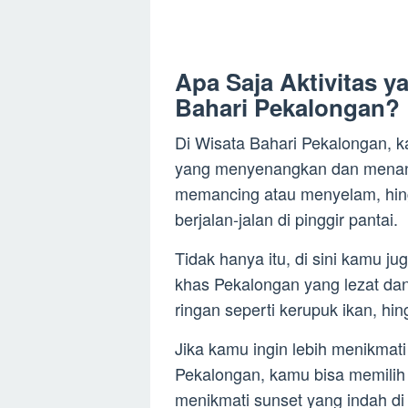
Apa Saja Aktivitas y
Bahari Pekalongan?
Di Wisata Bahari Pekalongan, k
yang menyenangkan dan menantang
memancing atau menyelam, hingg
berjalan-jalan di pinggir pantai.
Tidak hanya itu, di sini kamu j
khas Pekalongan yang lezat da
ringan seperti kerupuk ikan, hi
Jika kamu ingin lebih menikmati
Pekalongan, kamu bisa memilih u
menikmati sunset yang indah di 