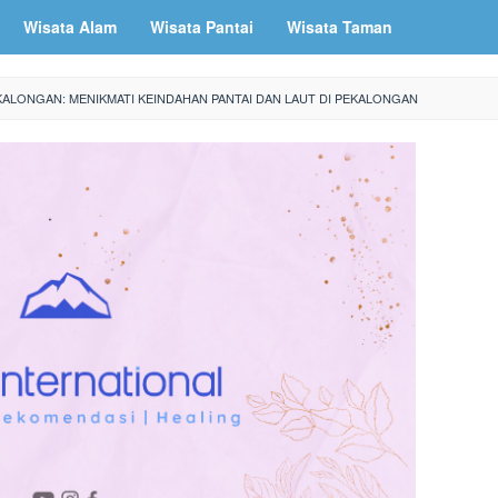
Wisata Alam
Wisata Pantai
Wisata Taman
KALONGAN: MENIKMATI KEINDAHAN PANTAI DAN LAUT DI PEKALONGAN