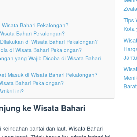
Zeal
Tips 
 Wisata Bahari Pekalongan?
Kota
isata Bahari Pekalongan?
Wisat
 Dilakukan di Wisata Bahari Pekalongan?
Harg
edia di Wisata Bahari Pekalongan?
Jantu
ongan yang Wajib Dicoba di Wisata Bahari
Wisat
et Masuk di Wisata Bahari Pekalongan?
Meni
Wisata Bahari Pekalongan?
Barat
tikel ini?
jung ke Wisata Bahari
 keindahan pantai dan laut, Wisata Bahari
yang tepat. Tidak hanya itu, wisata bahari ini