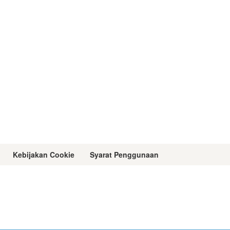
Kebijakan Cookie
Syarat Penggunaan