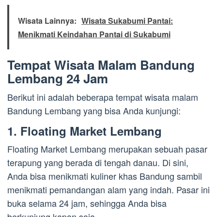
Wisata Lainnya:
Wisata Sukabumi Pantai:
Menikmati Keindahan Pantai di Sukabumi
Tempat Wisata Malam Bandung
Lembang 24 Jam
Berikut ini adalah beberapa tempat wisata malam
Bandung Lembang yang bisa Anda kunjungi:
1. Floating Market Lembang
Floating Market Lembang merupakan sebuah pasar
terapung yang berada di tengah danau. Di sini,
Anda bisa menikmati kuliner khas Bandung sambil
menikmati pemandangan alam yang indah. Pasar ini
buka selama 24 jam, sehingga Anda bisa
berkunjung kapan saja.