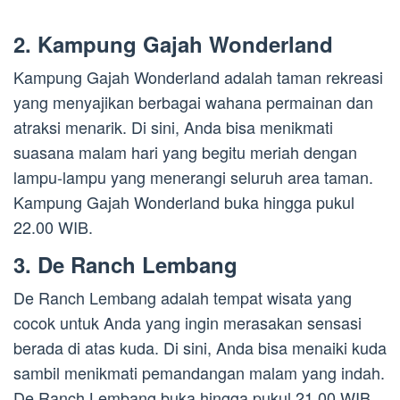
2. Kampung Gajah Wonderland
Kampung Gajah Wonderland adalah taman rekreasi
yang menyajikan berbagai wahana permainan dan
atraksi menarik. Di sini, Anda bisa menikmati
suasana malam hari yang begitu meriah dengan
lampu-lampu yang menerangi seluruh area taman.
Kampung Gajah Wonderland buka hingga pukul
22.00 WIB.
3. De Ranch Lembang
De Ranch Lembang adalah tempat wisata yang
cocok untuk Anda yang ingin merasakan sensasi
berada di atas kuda. Di sini, Anda bisa menaiki kuda
sambil menikmati pemandangan malam yang indah.
De Ranch Lembang buka hingga pukul 21.00 WIB.