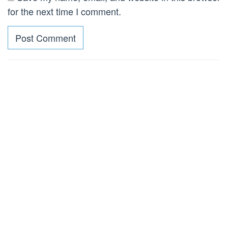
for the next time I comment.