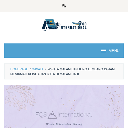
MENU
HOMEPAGE
/
WISATA
/
WISATA MALAM BANDUNG LEMBANG 24 JAM:
MENIKMATI KEINDAHAN KOTA DI MALAM HARI