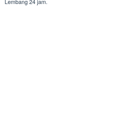
Lembang 24 jam.