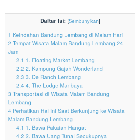
Daftar Isi:
[
Sembunyikan
]
1
Keindahan Bandung Lembang di Malam Hari
2
Tempat Wisata Malam Bandung Lembang 24
Jam
2.1
1. Floating Market Lembang
2.2
2. Kampung Gajah Wonderland
2.3
3. De Ranch Lembang
2.4
4. The Lodge Maribaya
3
Transportasi di Wisata Malam Bandung
Lembang
4
Perhatikan Hal Ini Saat Berkunjung ke Wisata
Malam Bandung Lembang
4.1
1. Bawa Pakaian Hangat
4.2
2. Bawa Uang Tunai Secukupnya