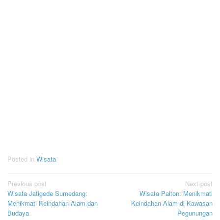
Posted in
Wisata
Post
Previous post
Next post
Wisata Jatigede Sumedang:
Wisata Paiton: Menikmati
navigation
Menikmati Keindahan Alam dan
Keindahan Alam di Kawasan
Budaya
Pegunungan