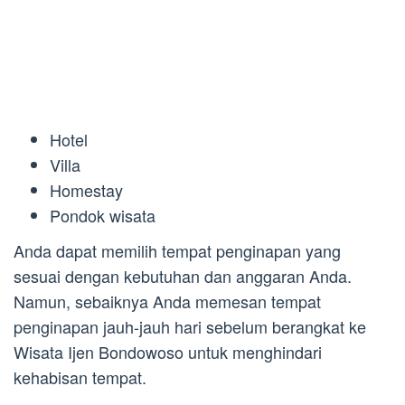
Hotel
Villa
Homestay
Pondok wisata
Anda dapat memilih tempat penginapan yang
sesuai dengan kebutuhan dan anggaran Anda.
Namun, sebaiknya Anda memesan tempat
penginapan jauh-jauh hari sebelum berangkat ke
Wisata Ijen Bondowoso untuk menghindari
kehabisan tempat.