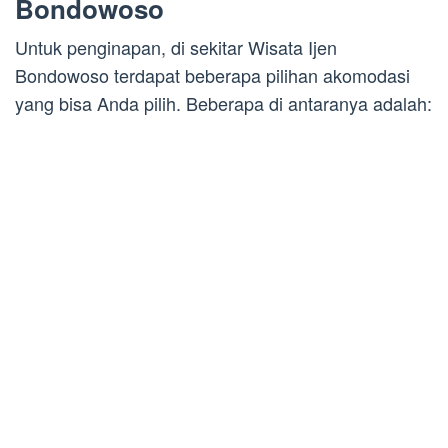
Bondowoso
Untuk penginapan, di sekitar Wisata Ijen
Bondowoso terdapat beberapa pilihan akomodasi
yang bisa Anda pilih. Beberapa di antaranya adalah: