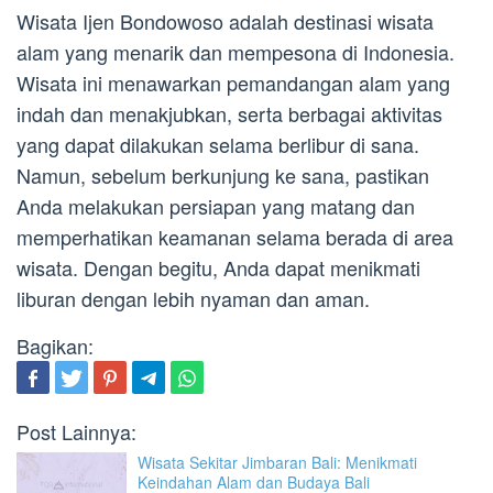
Wisata Ijen Bondowoso adalah destinasi wisata
alam yang menarik dan mempesona di Indonesia.
Wisata ini menawarkan pemandangan alam yang
indah dan menakjubkan, serta berbagai aktivitas
yang dapat dilakukan selama berlibur di sana.
Namun, sebelum berkunjung ke sana, pastikan
Anda melakukan persiapan yang matang dan
memperhatikan keamanan selama berada di area
wisata. Dengan begitu, Anda dapat menikmati
liburan dengan lebih nyaman dan aman.
Bagikan:
Post Lainnya:
Wisata Sekitar Jimbaran Bali: Menikmati
Keindahan Alam dan Budaya Bali