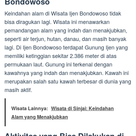
Bondowoso
Keindahan alam di Wisata Ijen Bondowoso tidak
bisa diragukan lagi. Wisata ini menawarkan
pemandangan alam yang indah dan menakjubkan,
seperti air terjun, hutan, danau, dan masih banyak
lagi. Di Ijen Bondowoso terdapat Gunung Ijen yang
memiliki ketinggian sekitar 2.386 meter di atas
permukaan laut. Gunung ini terkenal dengan
kawahnya yang indah dan menakjubkan. Kawah ini
merupakan salah satu kawah terbesar di dunia yang
masih aktif.
Wisata Lainnya:
Wisata di Sinjai: Keindahan
Alam yang Menakjubkan
Aktivitas yang Bisa Dilakukan di