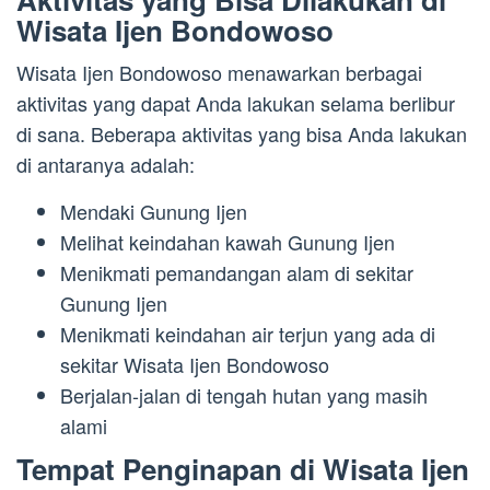
Wisata Ijen Bondowoso
Wisata Ijen Bondowoso menawarkan berbagai
aktivitas yang dapat Anda lakukan selama berlibur
di sana. Beberapa aktivitas yang bisa Anda lakukan
di antaranya adalah:
Mendaki Gunung Ijen
Melihat keindahan kawah Gunung Ijen
Menikmati pemandangan alam di sekitar
Gunung Ijen
Menikmati keindahan air terjun yang ada di
sekitar Wisata Ijen Bondowoso
Berjalan-jalan di tengah hutan yang masih
alami
Tempat Penginapan di Wisata Ijen