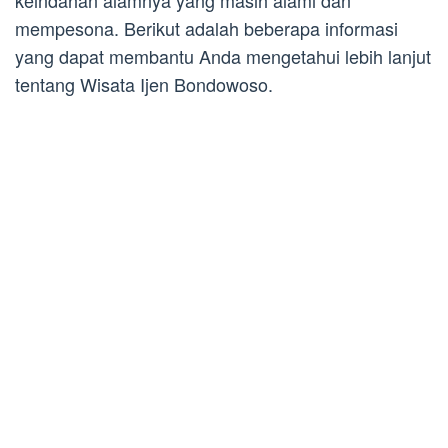
keindahan alamnya yang masih alami dan
mempesona. Berikut adalah beberapa informasi
yang dapat membantu Anda mengetahui lebih lanjut
tentang Wisata Ijen Bondowoso.