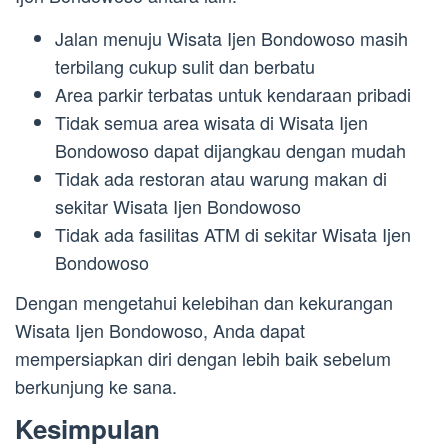
Jalan menuju Wisata Ijen Bondowoso masih
terbilang cukup sulit dan berbatu
Area parkir terbatas untuk kendaraan pribadi
Tidak semua area wisata di Wisata Ijen
Bondowoso dapat dijangkau dengan mudah
Tidak ada restoran atau warung makan di
sekitar Wisata Ijen Bondowoso
Tidak ada fasilitas ATM di sekitar Wisata Ijen
Bondowoso
Dengan mengetahui kelebihan dan kekurangan
Wisata Ijen Bondowoso, Anda dapat
mempersiapkan diri dengan lebih baik sebelum
berkunjung ke sana.
Kesimpulan