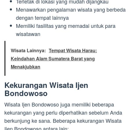
Terletak di lokasi yang mudah dijangkau
Menawarkan pengalaman wisata yang berbeda
dengan tempat lainnya
Memiliki fasilitas yang memadai untuk para
wisatawan
Wisata Lainnya:
Tempat Wisata Harau:
Keindahan Alam Sumatera Barat yang
Menakjubkan
Kekurangan Wisata Ijen
Bondowoso
Wisata Ijen Bondowoso juga memiliki beberapa
kekurangan yang perlu diperhatikan sebelum Anda
berkunjung ke sana. Beberapa kekurangan Wisata
Ijen Bondowoso antara lain: