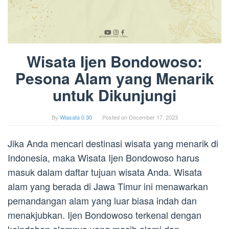
Wisata Ijen Bondowoso:
Pesona Alam yang Menarik
untuk Dikunjungi
By
Wiasata 0 30
Posted on
December 17, 2023
Jika Anda mencari destinasi wisata yang menarik di
Indonesia, maka Wisata Ijen Bondowoso harus
masuk dalam daftar tujuan wisata Anda. Wisata
alam yang berada di Jawa Timur ini menawarkan
pemandangan alam yang luar biasa indah dan
menakjubkan. Ijen Bondowoso terkenal dengan