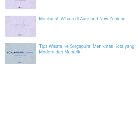
Menikmati Wisata di Auckland New Zealand
Tips Wisata Ke Singapura: Menikmati Kota yang
Modern dan Menarik