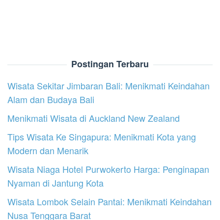
Postingan Terbaru
Wisata Sekitar Jimbaran Bali: Menikmati Keindahan
Alam dan Budaya Bali
Menikmati Wisata di Auckland New Zealand
Tips Wisata Ke Singapura: Menikmati Kota yang
Modern dan Menarik
Wisata Niaga Hotel Purwokerto Harga: Penginapan
Nyaman di Jantung Kota
Wisata Lombok Selain Pantai: Menikmati Keindahan
Nusa Tenggara Barat