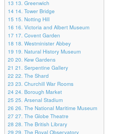
13
13. Greenwich
14
14. Tower Bridge
15
15. Notting Hill
16
16. Victoria and Albert Museum
17
17. Covent Garden
18
18. Westminister Abbey
19
19. Natural History Museum
20
20. Kew Gardens
21
21. Serpentine Gallery
22
22. The Shard
23
23. Churchill War Rooms
24
24. Borough Market
25
25. Arsenal Stadium
26
26. The National Maritime Museum
27
27. The Globe Theatre
28
28. The British Library
29
29. The Royal Observatory