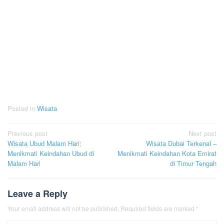
Posted in
Wisata
Post
Previous post
Next post
Wisata Ubud Malam Hari:
Wisata Dubai Terkenal –
navigation
Menikmati Keindahan Ubud di
Menikmati Keindahan Kota Emirat
Malam Hari
di Timur Tengah
Leave a Reply
Your email address will not be published.
Required fields are marked
*