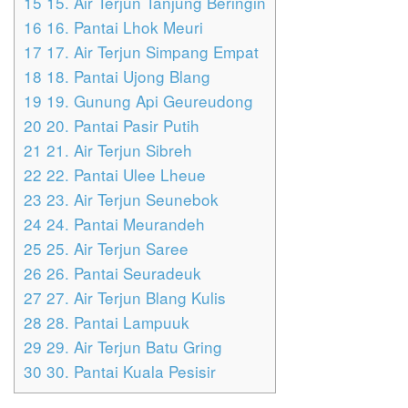
15
15. Air Terjun Tanjung Beringin
16
16. Pantai Lhok Meuri
17
17. Air Terjun Simpang Empat
18
18. Pantai Ujong Blang
19
19. Gunung Api Geureudong
20
20. Pantai Pasir Putih
21
21. Air Terjun Sibreh
22
22. Pantai Ulee Lheue
23
23. Air Terjun Seunebok
24
24. Pantai Meurandeh
25
25. Air Terjun Saree
26
26. Pantai Seuradeuk
27
27. Air Terjun Blang Kulis
28
28. Pantai Lampuuk
29
29. Air Terjun Batu Gring
30
30. Pantai Kuala Pesisir