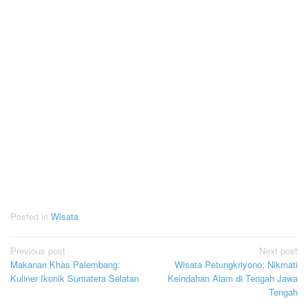
Posted in
Wisata
Post
Previous post
Next post
Makanan Khas Palembang:
Wisata Petungkriyono: Nikmati
navigation
Kuliner Ikonik Sumatera Selatan
Keindahan Alam di Tengah Jawa
Tengah