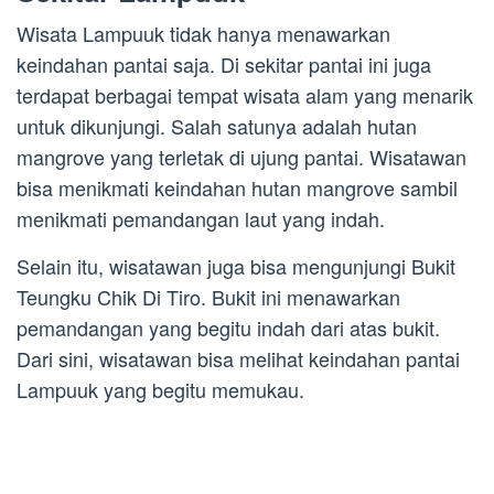
Wisata Lampuuk tidak hanya menawarkan
keindahan pantai saja. Di sekitar pantai ini juga
terdapat berbagai tempat wisata alam yang menarik
untuk dikunjungi. Salah satunya adalah hutan
mangrove yang terletak di ujung pantai. Wisatawan
bisa menikmati keindahan hutan mangrove sambil
menikmati pemandangan laut yang indah.
Selain itu, wisatawan juga bisa mengunjungi Bukit
Teungku Chik Di Tiro. Bukit ini menawarkan
pemandangan yang begitu indah dari atas bukit.
Dari sini, wisatawan bisa melihat keindahan pantai
Lampuuk yang begitu memukau.