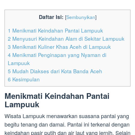
Daftar Isi:
[
Sembunyikan
]
1
Menikmati Keindahan Pantai Lampuuk
2
Menyusuri Keindahan Alam di Sekitar Lampuuk
3
Menikmati Kuliner Khas Aceh di Lampuuk
4
Menikmati Penginapan yang Nyaman di
Lampuuk
5
Mudah Diakses dari Kota Banda Aceh
6
Kesimpulan
Menikmati Keindahan Pantai
Lampuuk
Wisata Lampuuk menawarkan suasana pantai yang
begitu tenang dan damai. Pantai ini terkenal dengan
keindahan pasir putih dan air laut yang jernih. Selain