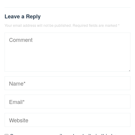
Leave a Reply
Your email address will not be published.
Required fields are marked
*