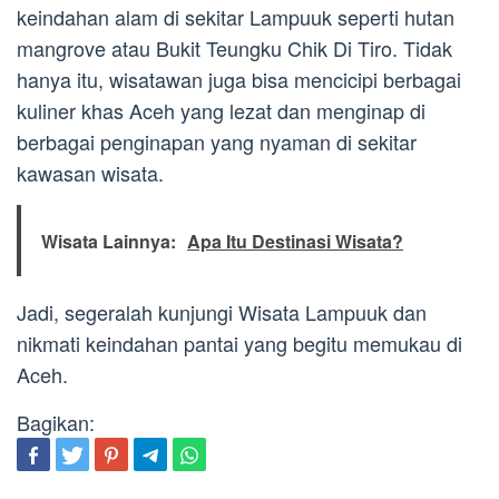
keindahan alam di sekitar Lampuuk seperti hutan
mangrove atau Bukit Teungku Chik Di Tiro. Tidak
hanya itu, wisatawan juga bisa mencicipi berbagai
kuliner khas Aceh yang lezat dan menginap di
berbagai penginapan yang nyaman di sekitar
kawasan wisata.
Wisata Lainnya:
Apa Itu Destinasi Wisata?
Jadi, segeralah kunjungi Wisata Lampuuk dan
nikmati keindahan pantai yang begitu memukau di
Aceh.
Bagikan: