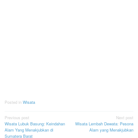
Posted in
Wisata
Post
Previous post
Next post
Wisata Lubuk Basung: Keindahan
Wisata Lembah Dewata: Pesona
navigation
Alam Yang Menakjubkan di
Alam yang Menakjubkan
Sumatera Barat