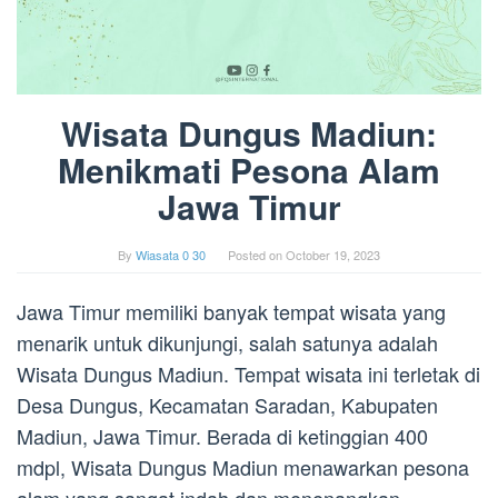
Wisata Dungus Madiun:
Menikmati Pesona Alam
Jawa Timur
By
Wiasata 0 30
Posted on
October 19, 2023
Jawa Timur memiliki banyak tempat wisata yang
menarik untuk dikunjungi, salah satunya adalah
Wisata Dungus Madiun. Tempat wisata ini terletak di
Desa Dungus, Kecamatan Saradan, Kabupaten
Madiun, Jawa Timur. Berada di ketinggian 400
mdpl, Wisata Dungus Madiun menawarkan pesona