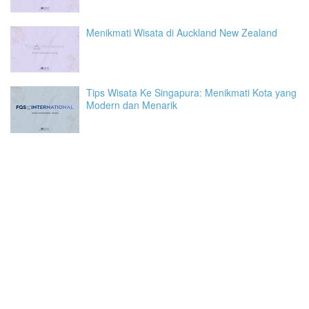
Menikmati Wisata di Auckland New Zealand
Tips Wisata Ke Singapura: Menikmati Kota yang
Modern dan Menarik