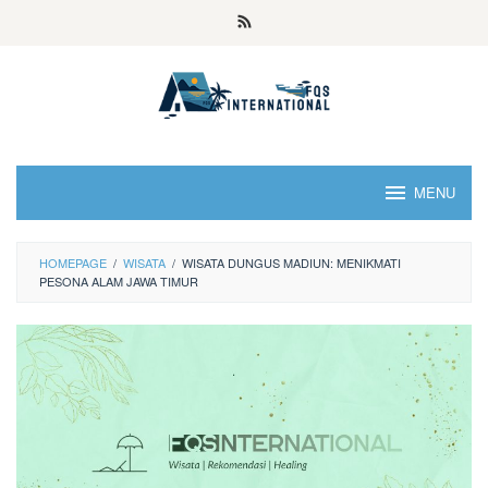
MENU
HOMEPAGE
/
WISATA
/
WISATA DUNGUS MADIUN: MENIKMATI
PESONA ALAM JAWA TIMUR