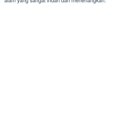
alam yang sangat indah dan menenangkan.